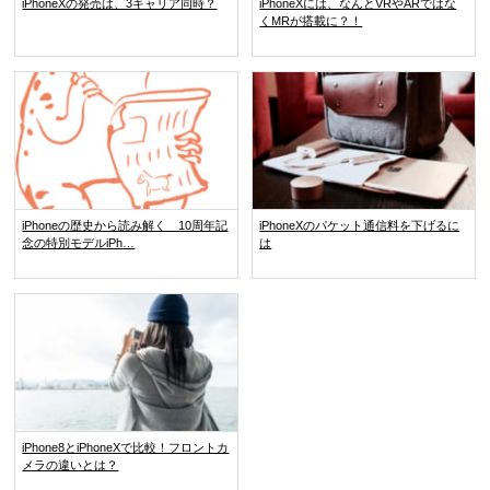
iPhoneXの発売は、3キャリア同時？
iPhoneXには、なんとVRやARではな
くMRが搭載に？！
iPhoneの歴史から読み解く 10周年記
iPhoneXのパケット通信料を下げるに
念の特別モデルiPh…
は
iPhone8とiPhoneXで比較！フロントカ
メラの違いとは？