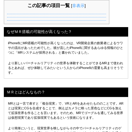
この記事の項目一覧
[
非表示
]
なぜＭＲ搭載の可能性が高くなった？
iPhone8にMR搭載の可能性が高くなったのは、VR開発企業の創業者によるウワ
サの流出があったためでした。彼が流したiPhone8に関するあらゆる情報のひと
つに「MRシステムが採用される」と書かれていました。
より新しいバーチャルリアリティの世界を体験することができるMRまで使われ
るとあれば、ぜひ体験してみたいという人からのiPhone8の需要も高まりそうで
す。
ＭＲとはどんなもの？
MRとは一言で表すと「複合現実」で、VRとARをあわせたもののことです。AR
とは現実にCGを合成することで、例えばカメラに映った景色などにCGを加え
て拡張世界を作ることを言います。そのため、MRでゴーグルを通してみる世界
は仮想現実であり拡張現実でもあるという技術になります。
より簡単にいうと、現実世界を映しながらその中でバーチャルリアリティのゲ