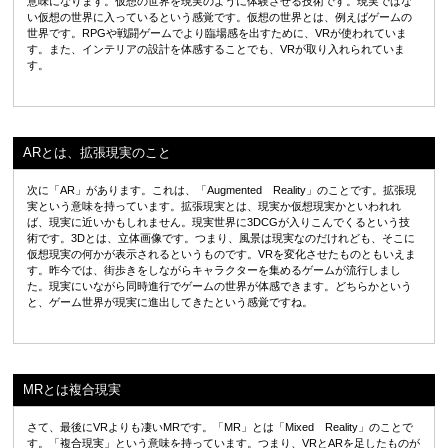
意味になります。仮想の世界を現実のように体験させる技術です。現実ではな
い仮想の世界に入っているという感覚です。仮想の世界とは、例えばゲームの
世界です。RPGや戦闘ゲームでより臨場感を出すために、VRが使われていま
す。また、インテリアの設計を体感することでも、VRが取り入れられていま
す。
ARとは、拡張現実のこと
次に「AR」があります。これは、「Augmented Reality」のことです。拡張現
実という意味を持っています。拡張現実とは、現実か仮想現実かといわれれ
ば、現実に近いかもしれません。現実世界に3DCGが入りこんでくるという技
術です。3Dとは、立体画像です。つまり、風景は現実なのだけれども、そこに
仮想現実の何かが表示されるというものです。VRを変化させたものともいえま
す。昨今では、街歩きをしながらキャラクターを集めるゲームが流行しまし
た。現実にいながら同時進行でゲームの世界が体感できます。どちらかという
と、ゲーム世界が現実に進出してきたという感覚ですね。
MRとは複合現実
さて、最後にVRよりも凄いMRです。「MR」とは「Mixed Reality」のことで
す。「複合現実」という意味を持っています。つまり、VRとARを足したものが