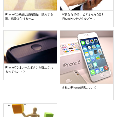
iPhoneXの液晶は超高価品！購入する
写真なら10倍、ビデオなら6倍！
際、保険は付けるべ…
iPhoneXのデジタルズー…
iPhoneXではホームボタンが廃止され
るってホント？
各社のiPhone修理について