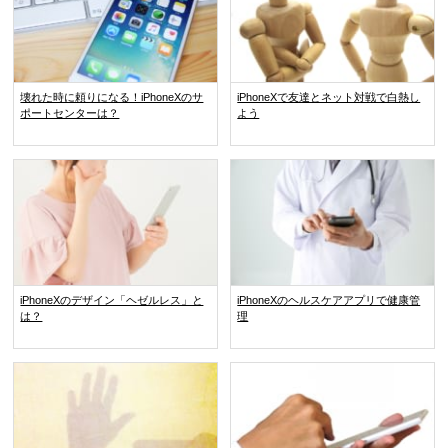
壊れた時に頼りになる！iPhoneXのサ
iPhoneXで友達とネット対戦で白熱し
ポートセンターは？
よう
iPhoneXのデザイン「ヘゼルレス」と
iPhoneXのヘルスケアアプリで健康管
は？
理