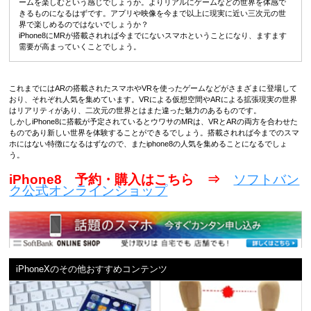
ームを楽しむという感じでしょうか。よりリアルにゲームなどの世界を体感で
きるものになるはずです。アプリや映像を今まで以上に現実に近い三次元の世
界で楽しめるのではないでしょうか？
iPhone8にMRが搭載されれば今までにないスマホということになり、ますます
需要が高まっていくことでしょう。
これまでにはARの搭載されたスマホやVRを使ったゲームなどがさまざまに登場して
おり、それぞれ人気を集めています。VRによる仮想空間やARによる拡張現実の世界
はリアリティがあり、二次元の世界とはまた違った魅力のあるものです。
しかしiPhone8に搭載が予定されているとウワサのMRは、VRとARの両方を合わせた
ものであり新しい世界を体験することができるでしょう。搭載されれば今までのスマ
ホにはない特徴になるはずなので、またiphone8の人気を集めることになるでしょ
う。
iPhone8 予約・購入はこちら ⇒
ソフトバン
ク公式オンラインショップ
iPhoneXのその他おすすめコンテンツ