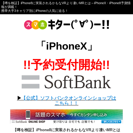
【噂を検証】iPhone8に実装されるかもなVRより凄いMRとは～iPhoneX・iPhone8予測情
報が満載！
携帯大手3キャリア別にiPhoneの人気に迫る！
「iPhoneX」
!!予約受付開始!!
▶︎
【公式】ソフトバンクオンラインショップは
こちら！！
【噂を検証】iPhone8に実装されるかもなVRより凄いMRとは