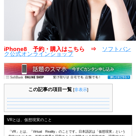
iPhone8 予約・購入はこちら ⇒
ソフトバン
ク公式オンラインショップ
この記事の項目一覧
[
非表示
]
VRとは、仮想現実のこと
「VR」とは、「Virtual Reality」のことです。日本語訳は「仮想現実」という