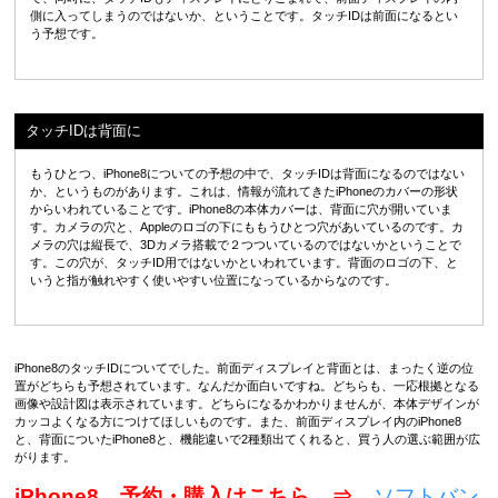
側に入ってしまうのではないか、ということです。タッチIDは前面になるとい
う予想です。
タッチIDは背面に
もうひとつ、iPhone8についての予想の中で、タッチIDは背面になるのではない
か、というものがあります。これは、情報が流れてきたiPhoneのカバーの形状
からいわれていることです。iPhone8の本体カバーは、背面に穴が開いていま
す。カメラの穴と、Appleのロゴの下にももうひとつ穴があいているのです。カ
メラの穴は縦長で、3Dカメラ搭載で２つついているのではないかということで
す。この穴が、タッチID用ではないかといわれています。背面のロゴの下、と
いうと指が触れやすく使いやすい位置になっているからなのです。
iPhone8のタッチIDについてでした。前面ディスプレイと背面とは、まったく逆の位
置がどちらも予想されています。なんだか面白いですね。どちらも、一応根拠となる
画像や設計図は表示されています。どちらになるかわかりませんが、本体デザインが
カッコよくなる方につけてほしいものです。また、前面ディスプレイ内のiPhone8
と、背面についたiPhone8と、機能違いで2種類出てくれると、買う人の選ぶ範囲が広
がります。
iPhone8 予約・購入はこちら ⇒
ソフトバン