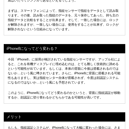
屈はいたってシンプルであるといえるでしょう。
まずは、スマートフォンによって、指紋センサーで指紋をデータとして読み取
ります。その後、読み取った指紋のデータを、元々保存してあった、持ち主の
指紋データと比較をすることが出来ます。そして、一致した場合には、ロック
が解除されますが、一致しない場合には、使用をすることが出来ず、ロックが
解除されないという仕組みになっています。
iPhone8になってどう変わる？
今回「iPhone8」に採用が検討されている指紋センサーですが、アップル社によ
ると、これを有機ディスプレイに埋め込むのは、とても難しく技術的に諦める
という可能性が出ています。もしくは、本体の背面に今後は搭載されるのでは
ないか…という風に噂されています。さらに、iPhone8に背面に搭載される可能
性もありますし、実は指紋センター自体が搭載されず、今度は顔認証システム
になるのではないか…という風にも予想されています。
このように、iPhone8になってどう変わるのかというと、背面に指紋認証が移動
するか、顔認証に切り替わるかどちらかである可能性が高いです。
メリット
もしも、指紋認証システムが、iPhone8になって大幅に変わった場合には、さま