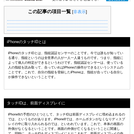
この記事の項目一覧
[
非表示
]
iPhoneのタッチIDとは
iPhoneのタッチIDとは、指紋認証センサーのことです。今では誰もが知ってい
る通り、指紋というのは全世界の人が一人一人違うものです。つまり、指紋に
よって個人の特定ができるというわけです。指紋認証センサーは、使っている
人の指紋を読み取って、合っていればiPhoneの操作ができるというシステムの
ことです。これで、自分の指紋を登録したiPhoneは、指紋が合っている自分し
か操作できないということです。
タッチIDは、前面ディスプレイに
iPhone8の予想のひとつとして、タッチIDは前面ディスプレイに埋め込まれるの
では、というものがあります。iPhone8では、ホームボタンがなくなりディスプ
レイの中に取り入れられるのでは、といわれています。これで、本体の画面の
外側がなくなるということです。画面の外側が亡くなるということに関連し
て、同時に、タッチIDもディスプレイにとりこまれて、前面ディスプレイの内