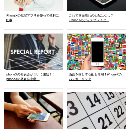
iPhoneXの転記アプリを使って便利に
これで画面割れの心配はなし？
仕事
iPhoneXのディスプレイは…
iphoneXの発表会がついに開始！！
画面を落とす心配も無用！iPhoneXの
iphoneXの発表会中継…
バンカーリング