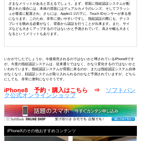
ざまなメリットがあると言えるでしょう。まず、背面に指紋認証システムが配
置された場合には、本体の背面にはデュアルカメラのレンズ、そしてフラッシ
ュが垂直に配置され、さらには、Appleロゴの下に、Touch IDセンサーが来る形
になります。このため、非常に使いやすいですし、指紋認証の際にも、ディス
プレイを眺める必要がなく、背面から認証を行うことが出来ます。また、サイ
ズなども大きくアップするのではないかと予測されていて、高さや幅も大きく
なるというメリットもあります。
いかがでしたでしょうか。今後発売されるのではないかと噂されているiPhone8です
が、今度の指紋認証システムは、従来通りではなく、かなり変化するのではないかと
いわれています。指紋認証システムが背面に来るのか、または指紋認証システム自体
がなくなり、顔認証システムが取り入れられるのかなど予測されていますが、どちら
にしても、非常に便利になりそうです。
iPhone8 予約・購入はこちら ⇒
ソフトバン
ク公式オンラインショップ
iPhoneXのその他おすすめコンテンツ