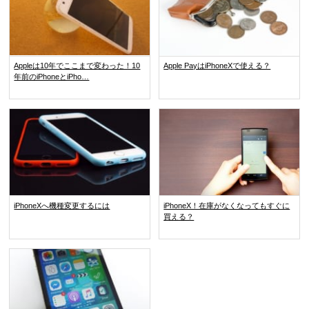
Appleは10年でここまで変わった！10
Apple PayはiPhoneXで使える？
年前のiPhoneとiPho…
iPhoneXへ機種変更するには
iPhoneX！在庫がなくなってもすぐに
買える？