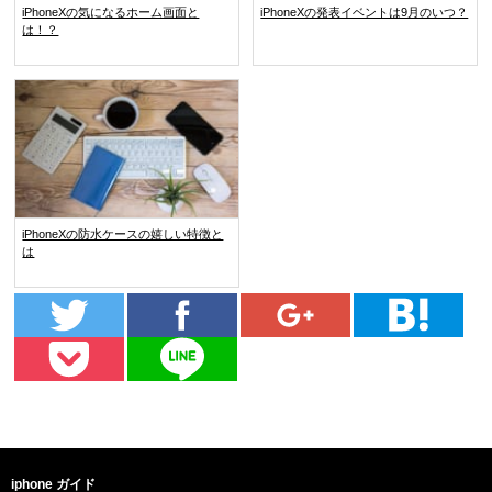
iPhoneXの気になるホーム画面と
iPhoneXの発表イベントは9月のいつ？
は！？
iPhoneXの防水ケースの嬉しい特徴と
は
iphone ガイド