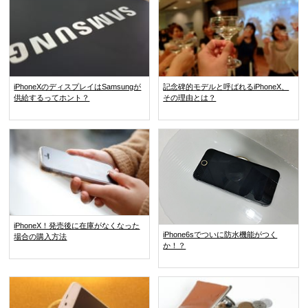
iPhoneXのディスプレイはSamsungが
記念碑的モデルと呼ばれるiPhoneX、
供給するってホント？
その理由とは？
iPhoneX！発売後に在庫がなくなった
iPhone6sでついに防水機能がつく
場合の購入方法
か！？