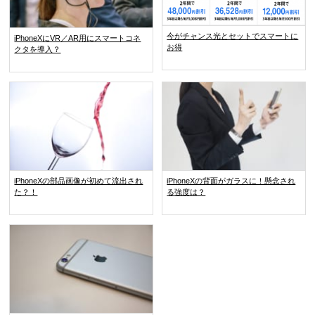
今がチャンス光とセットでスマートに
iPhoneXにVR／AR用にスマートコネ
お得
クタを導入？
iPhoneXの部品画像が初めて流出され
iPhoneXの背面がガラスに！懸念され
た？！
る強度は？