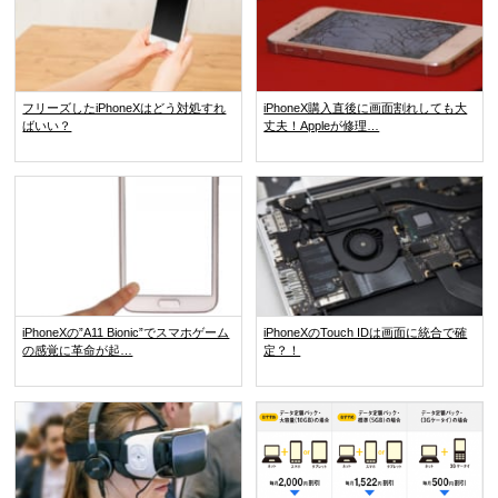
フリーズしたiPhoneXはどう対処すれ
iPhoneX購入直後に画面割れしても大
ばいい？
丈夫！Appleが修理…
iPhoneXの”A11 Bionic”でスマホゲーム
iPhoneXのTouch IDは画面に統合で確
の感覚に革命が起…
定？！