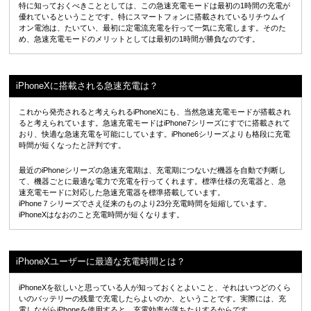
特に知っておくべきこととしては、この急速充電モードは最初の1時間の充電が
優れているということです。特にスマートフォンに搭載されているリチウムイ
オン電池は、たいてい、最初に定電流充電を行って一気に充電します。そのた
め、急速充電モードのメリットとしては最初の1時間が勝負なのです。
iPhoneXに搭載される急速充電は？
これから発売されると考えられるiPhoneXにも、当然急速充電モードが搭載され
ると考えられています。急速充電モードはiPhone7シリーズにすでに搭載されて
おり、快適な急速充電を可能にしています。iPhone6シリーズよりも格段に充電
時間が短くなったと評判です。
最近のiPhoneシリーズの急速充電期は、充電期につないだ機器を自動で判断し
て、機器ごとに最適な電力で充電を行ってくれます。標準仕様の充電器と、急
速充電モードに対応した急速充電器を標準搭載しています。
iPhone７シリーズでさえ従来のものより23分充電時間を短縮しています。
iPhoneXはなおのこと充電時間が短くなります。
iPhoneXユーザーに最適な充電時間とは？
iPhoneXを欲しいと思っている人が知っておくとよいこと、それはいつどのくら
いのバッテリーの残量で充電したらよいのか、ということです。実際には、充
電しながらiPhoneを使用すると、充電効率が落ちたりするからです。