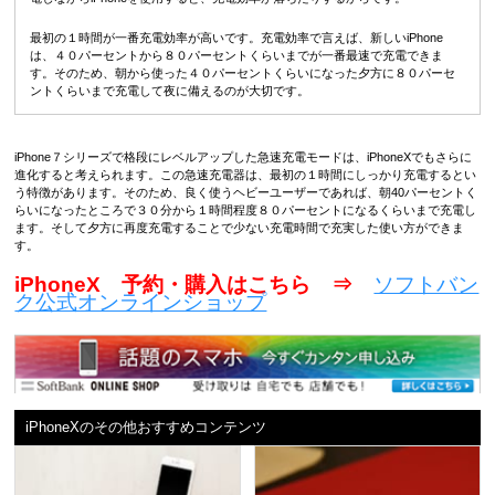
最初の１時間が一番充電効率が高いです。充電効率で言えば、新しいiPhone
は、４０パーセントから８０パーセントくらいまでが一番最速で充電できま
す。そのため、朝から使った４０パーセントくらいになった夕方に８０パーセ
ントくらいまで充電して夜に備えるのが大切です。
iPhone７シリーズで格段にレベルアップした急速充電モードは、iPhoneXでもさらに
進化すると考えられます。この急速充電器は、最初の１時間にしっかり充電するとい
う特徴があります。そのため、良く使うヘビーユーザーであれば、朝40パーセントく
らいになったところで３０分から１時間程度８０パーセントになるくらいまで充電し
ます。そして夕方に再度充電することで少ない充電時間で充実した使い方ができま
す。
iPhoneX 予約・購入はこちら ⇒
ソフトバン
ク公式オンラインショップ
iPhoneXのその他おすすめコンテンツ