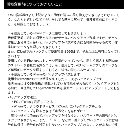
機種変更前にやっておきたいこと
iOS11搭載機種より上記のように簡単に端末の乗り換えができるようになるらし
く、なんとも嬉しい話ですが、それでも基本に戻って「機種変更前にすべきこ
と」を確認しておきましょう。
・今使用しているiPhoneデータは整理しておきましょう
機種変更前に絶対に必要となるのがデータのバックアップ作業ですが、データ
容量があまりにも多いとバックアップを作成するのにも時間がかかるので、作
業前にデータを整理しておきましょう。
また、iCloudでのバックアップ使用容量は5GBまで、それ以上は有料になってし
まいます。
使用しているiPhoneのストレージ容量がいっぱいなら、新しく購入するiPhone
のストレージ容量にも気をつけ、もう使用していないゲームアプリのデータな
ど積極的にデータ整理をしておくと、移行の際もスムーズです。
・今使用しているiPhoneのバックアップ作成します
使用中のiPhoneのデータ整理が完了したら、次はバックアップです。
新iPhoneにはiOS最新版が搭載されている可能性があるので、バックアップをと
る前に、今使用しているiPhoneのiOSを最新バージョンにアップデートしておき
ます。
バックアップ方法は、
・PCでiTunesを利用してとる
・iPhoneで、クラウドサービス「iCloud」にバックアップをとる
※バックアップを取るときは「暗号化」を忘れずに！
暗号化せずにiTunesでバックアップを行なうと、パスワード等の情報がバッ
クアップされません。また、「LINE」などの一部アプリのバックアップには暗
号化は必須、暗号化の設定をしないとバックアップされないことがあるので要