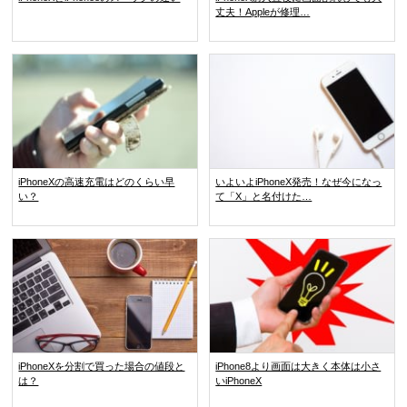
丈夫！Appleが修理…
iPhoneXの高速充電はどのくらい早
いよいよiPhoneX発売！なぜ今になっ
い？
て「X」と名付けた…
iPhoneXを分割で買った場合の値段と
iPhone8より画面は大きく本体は小さ
は？
いiPhoneX