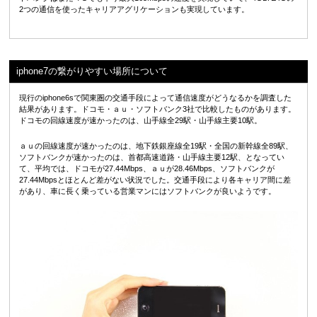
2つの通信を使ったキャリアアグリケーションも実現しています。
iphone7の繋がりやすい場所について
現行のiphone6sで関東圏の交通手段によって通信速度がどうなるかを調査した
結果があります。ドコモ・ａｕ・ソフトバンク3社で比較したものがあります。
ドコモの回線速度が速かったのは、山手線全29駅・山手線主要10駅。
ａｕの回線速度が速かったのは、地下鉄銀座線全19駅・全国の新幹線全89駅、
ソフトバンクが速かったのは、首都高速道路・山手線主要12駅、となってい
て、平均では、ドコモが27.44Mbps、ａｕが28.46Mbps、ソフトバンクが
27.44Mbpsとほとんど差がない状況でした。交通手段により各キャリア間に差
があり、車に長く乗っている営業マンにはソフトバンクが良いようです。