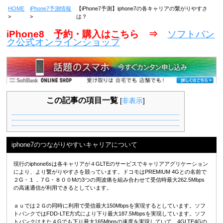
HOME
iPhone7予測情報
【iPhone7予測】iphone7の各キャリアの繋がりやすさ
は？
iPhone8 予約・購入はこちら ⇒
ソフトバン
ク公式オンラインショップ
この記事の項目一覧
[
非表示
]
iphone7のつながりやすいキャリアについて
現行のiphone6sは各キャリアが４GLTEのサービスでキャリアアグリケーション
により、より繋がりやすさを競っています。ドコモはPREMIUM 4Gとの名前で
２G・１，７G・８００Mの3つの周波痛を組み合わせて受信時最大262.5Mbps
の高速通信が利用できるとしています。
ａｕでは２Ｇの同時に利用で受信最大150Mbpsを実現するとしています。ソフ
トバンクではFDD-LTE方式により下り最大187.5Mbpsを実現しています。ソフ
トバンクはまた４Gでも下り最大165Mbpsの速度を実現していて、4GLTE4Gの