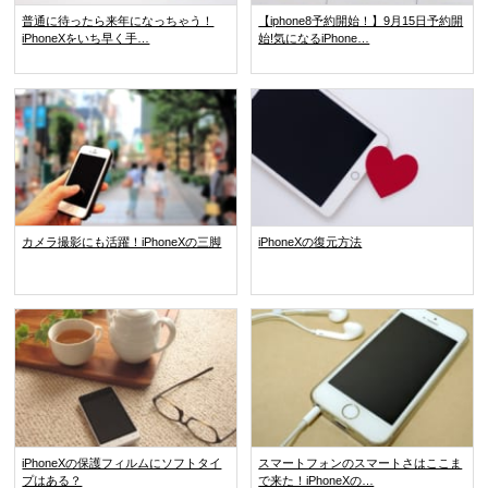
普通に待ったら来年になっちゃう！
【iphone8予約開始！】9月15日予約開
iPhoneXをいち早く手…
始!気になるiPhone…
カメラ撮影にも活躍！iPhoneXの三脚
iPhoneXの復元方法
iPhoneXの保護フィルムにソフトタイ
スマートフォンのスマートさはここま
プはある？
で来た！iPhoneXの…