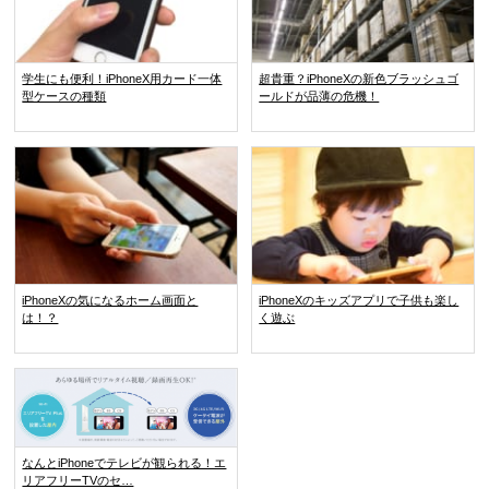
学生にも便利！iPhoneX用カード一体
超貴重？iPhoneXの新色ブラッシュゴ
型ケースの種類
ールドが品薄の危機！
iPhoneXの気になるホーム画面と
iPhoneXのキッズアプリで子供も楽し
は！？
く遊ぶ
なんとiPhoneでテレビが観られる！エ
リアフリーTVのセ…