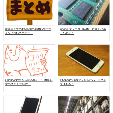
現時点までのiPhoneXの新機能やデザ
iphone8でメモリ（RAM）に変化はあ
インについてのまと…
ったのか？
iPhoneの歴史から読み解く 10周年記
iPhoneXの保護フィルムにハードタイ
念の特別モデルiPh…
プはある？