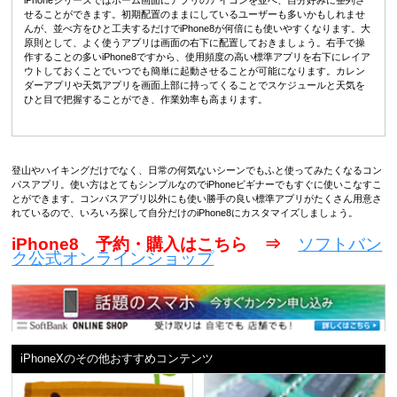
iPhoneシリーズではホーム画面にアプリのアイコンを並べ、自分好みに整列さ
せることができます。初期配置のままにしているユーザーも多いかもしれませ
んが、並べ方をひと工夫するだけでiPhone8が何倍にも使いやすくなります。大
原則として、よく使うアプリは画面の右下に配置しておきましょう。右手で操
作することの多いiPhone8ですから、使用頻度の高い標準アプリを右下にレイア
ウトしておくことでいつでも簡単に起動させることが可能になります。カレン
ダーアプリや天気アプリを画面上部に持ってくることでスケジュールと天気を
ひと目で把握することができ、作業効率も高まります。
登山やハイキングだけでなく、日常の何気ないシーンでもふと使ってみたくなるコン
パスアプリ。使い方はとてもシンプルなのでiPhoneビギナーでもすぐに使いこなすこ
とができます。コンパスアプリ以外にも使い勝手の良い標準アプリがたくさん用意さ
れているので、いろいろ探して自分だけのiPhone8にカスタマイズしましょう。
iPhone8 予約・購入はこちら ⇒
ソフトバン
ク公式オンラインショップ
iPhoneXのその他おすすめコンテンツ