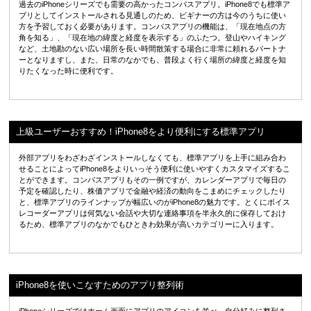
過去のiPhoneシリーズでも需要の高かったコンパスアプリ。iPhone8でも標準ア
プリとしてインストールされる見通しのため、ビギナーの方は今のうちに使い
方を予習しておく必要があります。コンパスアプリの機能は、「現在地点の方
角を知る」、「現在地の緯度と経度を表示する」のふたつ。登山やハイキング
など、土地勘のない広い場所を長い時間散策する場合に非常に頼れるパートナ
ーとなりますし、また、日常のなかでも、普段よく行く場所の緯度と経度を知
りたくなった時に便利です。
上級ユーザーおすすめ！iPhone8をより便利にする標準アプリ
外部アプリをわざわざインストールしなくても、標準アプリを上手に組み合わ
せることによってiPhone8をよりいっそう便利に使いやすくカスタマイズするこ
とができます。コンパスアプリもその一例ですが、カレンダーアプリで毎日の
予定を確認したり、株価アプリで金融や経済の動向をこまめにチェックしたり
と、標準アプリのラインナップが幅広いのがiPhone8の魅力です。とくにボイス
レコーダーアプリは何気ない会話や大切な連絡事項を半永久的に保存しておけ
るため、標準アプリのなかでもひときわ効果が高いカテゴリーに入ります。
iPhone8を使いこなすためのアプリ整列術