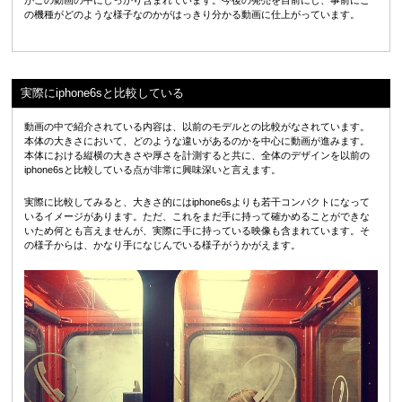
の機種がどのような様子なのかがはっきり分かる動画に仕上がっています。
実際にiphone6sと比較している
動画の中で紹介されている内容は、以前のモデルとの比較がなされています。
本体の大きさにおいて、どのような違いがあるのかを中心に動画が進みます。
本体における縦横の大きさや厚さを計測すると共に、全体のデザインを以前の
iphone6sと比較している点が非常に興味深いと言えます。
実際に比較してみると、大きさ的にはiphone6sよりも若干コンパクトになって
いるイメージがあります。ただ、これをまだ手に持って確かめることができな
いため何とも言えませんが、実際に手に持っている映像も含まれています。そ
の様子からは、かなり手になじんでいる様子がうかがえます。