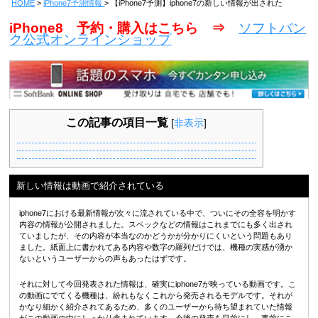
HOME
iPhone7予測情報
【iPhone7予測】iphone7の新しい情報が出された
iPhone8 予約・購入はこちら ⇒
ソフトバン
ク公式オンラインショップ
この記事の項目一覧
[
非表示
]
新しい情報は動画で紹介されている
iphone7における最新情報が次々に流されている中で、ついにその全容を明かす
内容の情報が公開されました。スペックなどの情報はこれまでにも多く出され
ていましたが、その内容が本当なのかどうかが分かりにくいという問題もあり
ました。紙面上に書かれてある内容や数字の羅列だけでは、機種の実感が湧か
ないというユーザーからの声もあったはずです。
それに対して今回発表された情報は、確実にiphone7が映っている動画です。こ
の動画にでてくる機種は、紛れもなくこれから発売されるモデルです。それが
かなり細かく紹介されてあるため、多くのユーザーから待ち望まれていた情報
がこの動画の中にしっかり含まれています。今後の発売を目前にし、事前にこ