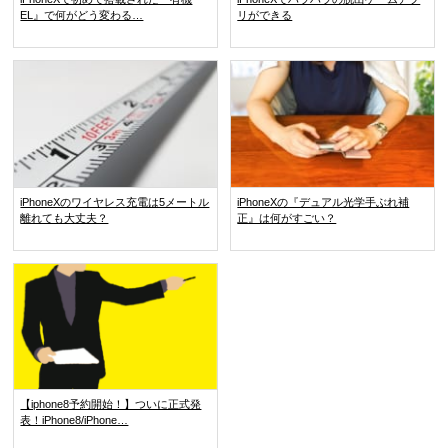
EL』で何がどう変わる…
リができる
iPhoneXのワイヤレス充電は5メートル
iPhoneXの『デュアル光学手ぶれ補
離れても大丈夫？
正』は何がすごい？
【iphone8予約開始！】ついに正式発
表！iPhone8/iPhone…