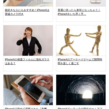
旅好きな人にもおすすめ！iPhoneXは
普通に待ったら来年になっちゃう！
望遠カメラ付き
iPhoneXをいち早く手…
iPhoneXの保護フィルムに強化ガラス
iPhoneXのアーケードゲームで隙間時
はある？
間を楽しく過ごす
iPhoneXで初めて搭載された『有機
iPhoneXでハラハラの脱出ゲームアプ