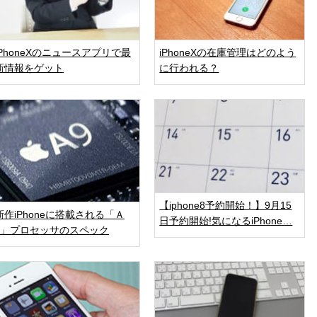
iPhoneXのニュースアプリで最
iPhoneXの在庫管理はどのよう
新情報をゲット
に行われる？
【iphone8予約開始！】9月15
新作iPhoneに搭載される「Ａ
日予約開始!気になるiPhone…
9」プロセッサのスペック