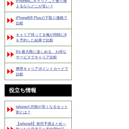
iPhone8にキャリアごと乗り換
えるならどこが安い？
iPhone8/8 Plusの下取り価格で
比較
キャリア持ってる俺が同時に8
を予約した結果で比較
8を最大限に楽しめる、お得な
サービスでキャリア比較
携帯キャリアポイントカードで
比較
役立ち情報
iphoneの月額が安くなるセット
割とは？
【iphone8】発売予測まとめ～