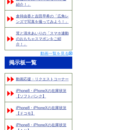
紹介！」
倉持由香と吉田早希の「広角レ
ンズで写真を撮ってみよう！」
茸と清水あいりの「スマホ連動
のおもちゃスマポンをご紹
介！」
動画一覧を見る
掲示板一覧
動画応援・リクエストコーナー
iPhone8・iPhoneXの在庫状況
【ソフトバンク】
iPhone8・iPhoneXの在庫状況
【ドコモ】
iPhone8・iPhoneXの在庫状況