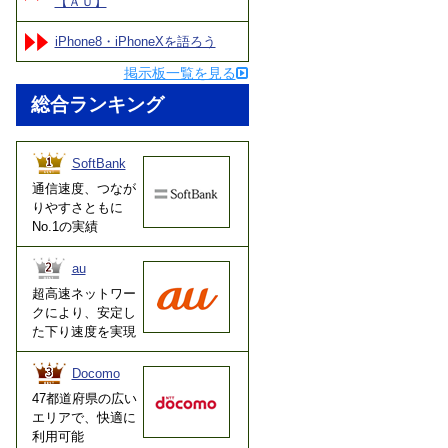
【ＡＵ】
iPhone8・iPhoneXを語ろう
掲示板一覧を見る
総合ランキング
SoftBank
通信速度、つなが
りやすさともに
No.1の実績
au
超高速ネットワー
クにより、安定し
た下り速度を実現
Docomo
47都道府県の広い
エリアで、快適に
利用可能