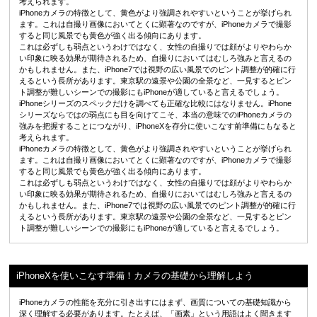
考えられます。
iPhoneカメラの特徴として、黄色がより強調されやすいということが挙げられ
ます。これは自撮り画像においてとくに顕著なのですが、iPhoneカメラで撮影
すると同じ風景でも黄色が強く出る傾向にあります。
これは必ずしも弱点というわけではなく、女性の自撮りでは顔がよりやわらか
い印象に映る効果が期待されるため、自撮りにおいてはむしろ強みと言えるの
かもしれません。また、iPhone7では視野の広い風景でのピント調整が的確に行
えるという長所があります。東京駅の遠景や公園の全景など、一見するとピン
ト調整が難しいシーンでの撮影にもiPhoneが適していると言えるでしょう。
iPhoneシリーズのスペックだけを調べても正確な比較にはなりません。iPhone
シリーズならではの弱点にも目を向けてこそ、本当の意味でのiPhoneカメラの
強みを把握することにつながり、iPhoneXを存分に使いこなす前準備にもなると
考えられます。
iPhoneカメラの特徴として、黄色がより強調されやすいということが挙げられ
ます。これは自撮り画像においてとくに顕著なのですが、iPhoneカメラで撮影
すると同じ風景でも黄色が強く出る傾向にあります。
これは必ずしも弱点というわけではなく、女性の自撮りでは顔がよりやわらか
い印象に映る効果が期待されるため、自撮りにおいてはむしろ強みと言えるの
かもしれません。また、iPhone7では視野の広い風景でのピント調整が的確に行
えるという長所があります。東京駅の遠景や公園の全景など、一見するとピン
ト調整が難しいシーンでの撮影にもiPhoneが適していると言えるでしょう。
iPhoneXを使いこなす準備！カメラの基礎から理解しよう
iPhoneカメラの性能を充分に引き出すにはまず、画質についての基礎知識から
深く理解する必要があります。たとえば、「画素」という用語はよく聞きます