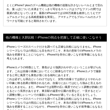
とくにiPhone7 plusのズーム機能は他の機種の追随を許さないレベルとまで言わ
れ、葉っぱについた水滴までくっきり写せるスペックはコアなファンの間では
垂涎の的となっています。最新のiPhoneXでは1200万画素を維持したうえでデ
ュアルカメラによる高精度撮影を実現し、アマチュアでもプロレベルのカメラ
ワークを可能にすると期待されています。
他の機種と大胆比較！iPhoneの弱点を把握して正確に使いこなそう
iPhoneシリーズのスペックだけを調べても正確な比較にはなりません。iPhone
シリーズならではの弱点にも目を向けてこそ、本当の意味でのiPhoneカメラの
強みを把握することにつながり、iPhoneXを存分に使いこなす前準備にもなると
考えられます。
iPhoneカメラの特徴として、黄色がより強調されやすいということが挙げられ
ます。これは自撮り画像においてとくに顕著なのですが、iPhoneカメラで撮影
すると同じ風景でも黄色が強く出る傾向にあります。
これは必ずしも弱点というわけではなく、女性の自撮りでは顔がよりやわらか
い印象に映る効果が期待されるため、自撮りにおいてはむしろ強みと言えるの
かもしれません。また、iPhone7では視野の広い風景でのピント調整が的確に行
えるという長所があります。東京駅の遠景や公園の全景など、一見するとピン
ト調整が難しいシーンでの撮影にもiPhoneが適していると言えるでしょう。
iPhoneシリーズのスペックだけを調べても正確な比較にはなりません。iPhone
シリーズならではの弱点にも目を向けてこそ、本当の意味でのiPhoneカメラの
強みを把握することにつながり、iPhoneXを存分に使いこなす前準備にもなると