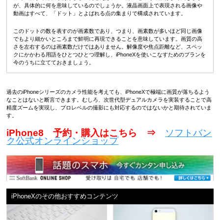
が、具体的に何を意味しているのでしょうか。液晶画面上で表現される画像や
動画はすべて、「ドット」とよばれる点の集まりで構成されています。
このドットの数を表すのが画素数であり、つまり、画素数が多いほど同じ画像
でもより細かいところまで鮮明に再現できることを意味しています。画質の高
さを左右するのは画素数だけではありません。解像度や焦点距離など、スペッ
クにかかわる用語をひとつひとつ理解し、iPhoneXを使いこなすためのプランを
今のうちに立てておきましょう。
過去のiPhoneシリーズのカメラ性能を考えても、iPhoneXで極端に画質が落ちるよう
なことはないと断言できます。むしろ、次世代型デュアルカメラを実装することで高
精度ズームを実現し、プロレベルの撮影にも対応するのではないかと期待されていま
す。
iPhone8 予約・購入はこちら ⇒
ソフトバン
ク公式オンラインショップ
iPhoneXのその他おすすめコンテンツ