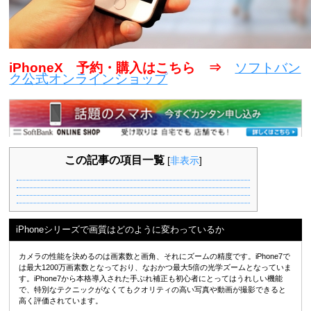
iPhoneX 予約・購入はこちら ⇒
ソフトバン
ク公式オンラインショップ
この記事の項目一覧
[
非表示
]
iPhoneシリーズで画質はどのように変わっているか
カメラの性能を決めるのは画素数と画角、それにズームの精度です。iPhone7で
は最大1200万画素数となっており、なおかつ最大5倍の光学ズームとなっていま
す。iPhone7から本格導入された手ぶれ補正も初心者にとってはうれしい機能
で、特別なテクニックがなくてもクオリティの高い写真や動画が撮影できると
高く評価されています。