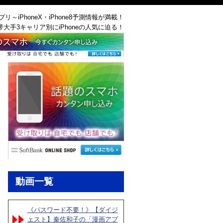
リ～iPhoneX・iPhone8予測情報が満載！
帯大手3キャリア別にiPhoneの人気に迫る！
動画一覧
《パスワード不要！》【ダイジ
ェスト】秦佐和子の「漫画アプ