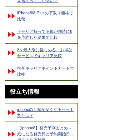
えるならどこが安い？
iPhone8/8 Plusの下取り価格で
比較
キャリア持ってる俺が同時に8
を予約した結果で比較
8を最大限に楽しめる、お得な
サービスでキャリア比較
携帯キャリアポイントカードで
比較
役立ち情報
iphoneの月額が安くなるセット
割とは？
【iphone8】発売予測まとめ～
気になる発売日と予約開始日・
過去の在庫状況～