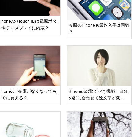
iPhoneXのTouch IDは電源ボタ
今回のiPhoneも最速入手は困難
ンやディスプレイに内蔵？
？
iPhoneX！在庫がなくなっても
iPhoneXの驚くべき機能！自分
すぐに買える？
の顔に合わせて絵文字が変…