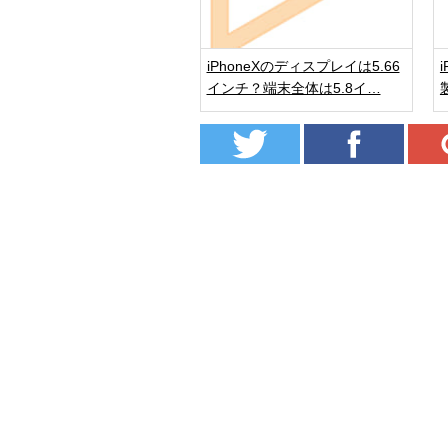
iPhoneXのディスプレイは5.66
インチ？端末全体は5.8イ…