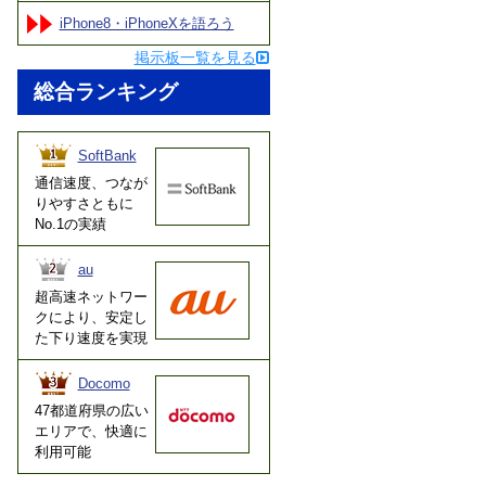
iPhone8・iPhoneXを語ろう
掲示板一覧を見る
総合ランキング
SoftBank
通信速度、つなが
りやすさともに
No.1の実績
au
超高速ネットワー
クにより、安定し
た下り速度を実現
Docomo
47都道府県の広い
エリアで、快適に
利用可能