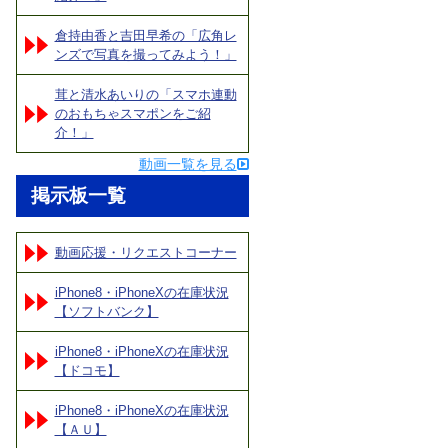
倉持由香と吉田早希の「広角レ
ンズで写真を撮ってみよう！」
茸と清水あいりの「スマホ連動
のおもちゃスマポンをご紹
介！」
動画一覧を見る
掲示板一覧
動画応援・リクエストコーナー
iPhone8・iPhoneXの在庫状況
【ソフトバンク】
iPhone8・iPhoneXの在庫状況
【ドコモ】
iPhone8・iPhoneXの在庫状況
【ＡＵ】