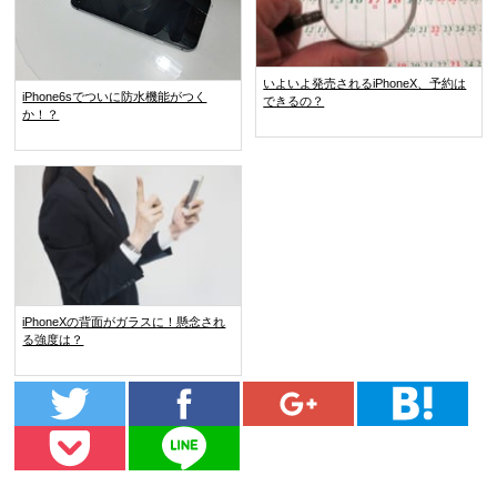
いよいよ発売されるiPhoneX、予約は
iPhone6sでついに防水機能がつく
できるの？
か！？
iPhoneXの背面がガラスに！懸念され
る強度は？