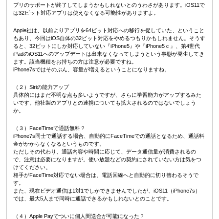
プリのサポートが終了してしまうかもしれないとのうわさがあります。iOS11で
は32ビット対応アプリは使えなくなる可能性がありますよ。
Apple社は、以前よりアプリを64ビット対応への移行を促していた、ということ
もあり、今回はiOS自体の32ビット対応をやめるつもりかもしれません。そうす
ると、32ビットにしか対応していない『iPhone5』や『iPhone5ｃ』、第4世代
iPadのiOS11へのアップデートは出来なくなってしまうという事態が発生してき
ます。該当機種をお持ちの方は注意が必要ですね。
iPhone7sではそのぶん、容量が増えるということになりますね。
（２）Siriの能力アップ
具体的にはまだ不明な点も多いようですが、さらに学習能力がアップするみた
いです。他社製のアプリとの連携についても拡大されるのではないでしょう
か。
（３）FaceTimeで通話無料？
iPhone7s同士で通話する場合、自動的にFaceTimeでの通話となるため、通話料
金がかからなくなるというものです。
ただしその代わり、通話内容や時間に応じて、データ通信量が消費されるの
で、注意は必要になりますが。使い放題などの契約にされていない方は気をつ
けてください。
相手がFaceTime対応でない場合は、電話回線へと自動的に切り替わるそうで
す。
また、現在ビデオ通信は1対1でしかできませんでしたが、iOS11（iPhone7s）
では、最大5人まで同時に通話できるかもしれないとのことです。
（４）Apple Payでついに個人間送金が可能になった？