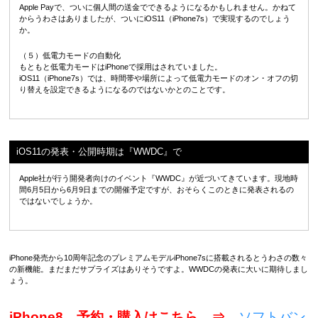
Apple Payで、ついに個人間の送金でできるようになるかもしれません。かねて
からうわさはありましたが、ついにiOS11（iPhone7s）で実現するのでしょう
か。
（５）低電力モードの自動化
もともと低電力モードはiPhoneで採用はされていました。
iOS11（iPhone7s）では、時間帯や場所によって低電力モードのオン・オフの切
り替えを設定できるようになるのではないかとのことです。
iOS11の発表・公開時期は『WWDC』で
Apple社が行う開発者向けのイベント『WWDC』が近づいてきています。現地時
間6月5日から6月9日までの開催予定ですが、おそらくこのときに発表されるの
ではないでしょうか。
iPhone発売から10周年記念のプレミアムモデルiPhone7sに搭載されるとうわさの数々
の新機能。まだまだサプライズはありそうですよ。WWDCの発表に大いに期待しまし
ょう。
iPhone8 予約・購入はこちら ⇒
ソフトバン