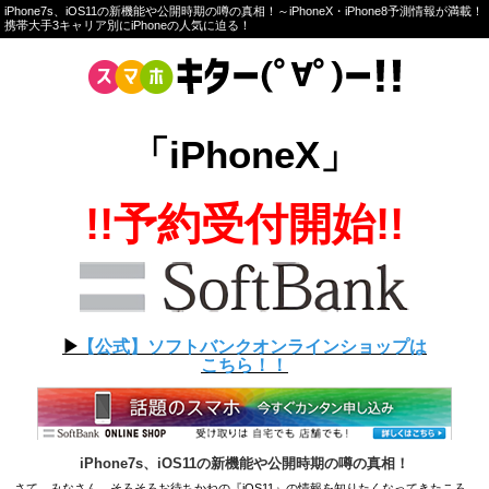
iPhone7s、iOS11の新機能や公開時期の噂の真相！～iPhoneX・iPhone8予測情報が満載！
携帯大手3キャリア別にiPhoneの人気に迫る！
「iPhoneX」
!!予約受付開始!!
▶︎
【公式】ソフトバンクオンラインショップは
こちら！！
iPhone7s、iOS11の新機能や公開時期の噂の真相！
さて、みなさん。そろそろお待ちかねの『iOS11』の情報を知りたくなってきたころ