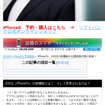
iPhone8 予約・購入はこちら ⇒
ソフトバン
ク公式オンラインショップ
HOME
>
iPhone7s予測情報
> iPhone7s、iOS11の新機能や公開時期の噂の真相！
この記事の項目一覧
[
非表示
]
iOS11（iPhone7s）の新機能とは？ そして変更されるのは？
（１）古いアプリは使用できなくなるかもしれません。
アプリには32ビット対応のものと、64ビット対応のものの2つに分けることがで
きます。（ビットとは簡単にいうと容量や幅のこと。つまり大きい数字である
64ビットの方が、32ビットよりも容量が大きくなる）このうち32ビット対応ア