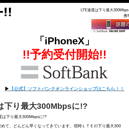
LTE速度は下り最大300Mbps
携
「iPhoneX」
!!予約受付開始!!
▶︎
【公式】ソフトバンクオンラインショップは
こちら！！
は下り最大300Mbpsに!?
度は下り最大300Mbpsに!?
めて、どんどん早くなってきています。現時ＬＴＥの下り最大300