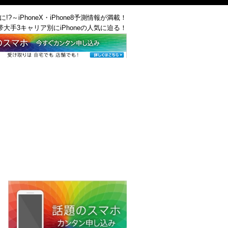
に!?～iPhoneX・iPhone8予測情報が満載！
帯大手3キャリア別にiPhoneの人気に迫る！