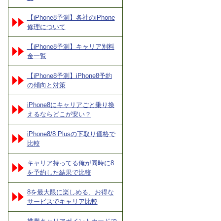
【iPhone8予測】各社のiPhone
修理について
【iPhone8予測】キャリア別料
金一覧
【iPhone8予測】iPhone8予約
の傾向と対策
iPhone8にキャリアごと乗り換
えるならどこが安い？
iPhone8/8 Plusの下取り価格で
比較
キャリア持ってる俺が同時に8
を予約した結果で比較
8を最大限に楽しめる、お得な
サービスでキャリア比較