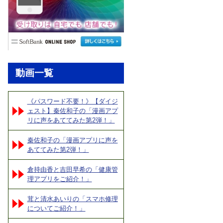
動画一覧
《パスワード不要！》【ダイジ
ェスト】秦佐和子の「漫画アプ
リに声をあててみた第2弾！」
秦佐和子の「漫画アプリに声を
あててみた第2弾！」
倉持由香と吉田早希の「健康管
理アプリをご紹介！」
茸と清水あいりの「スマホ修理
についてご紹介！」