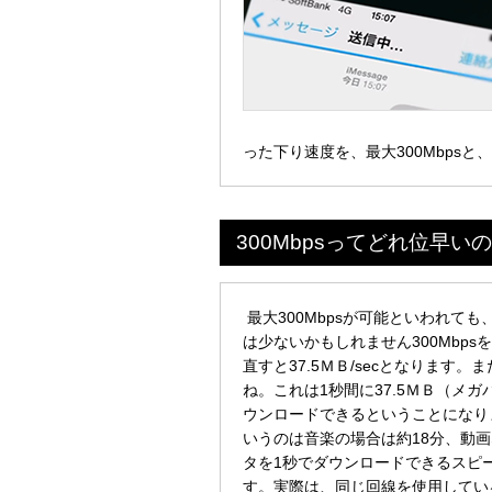
った下り速度を、最大300Mbps
300Mbpsってどれ位早い
最大300Mbpsが可能といわれて
は少ないかもしれません300Mbps
直すと37.5ＭＢ/secとなります
ね。これは1秒間に37.5ＭＢ（メ
ウンロードできるということになりま
いうのは音楽の場合は約18分、動画
タを1秒でダウンロードできるスピ
す。実際は、同じ回線を使用してい