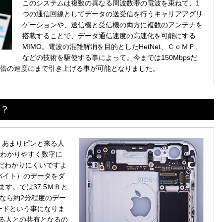
このシステムは複数の異なる周波数帯の電波を束ねて、1
つの通信回線としてデータの送受信を行うキャリアアグリ
ゲーションや、送信機と受信機の両方に複数のアンテナを
搭載することで、データ通信速度の高速化を可能にする
MIMO。電波の混雑解消を目的としたHetNet、ＣｏＭＰ、
などの技術を駆使する事によって。今までは150Mbpsだ
と、倍の速度にまで引き上げる事が可能となりました。
の？
も、あまりピンと来る人
をわかりやすく数字に
。まだわかりにくいですよ
ガバイト）のデータをダ
す。では37.5ＭＢと
なら約2分程度のデー
ードという事になりま
る人との共有となるの