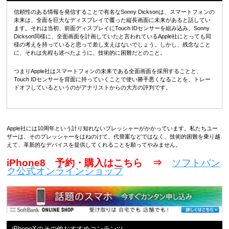
信頼性のある情報を発信することで有名なSonny Dicksonは、スマートフォンの
未来は、全面を巨大なディスプレイで覆った縦長画面に未来があると話してい
ます。それは当初、前面ディスプレイにTouch IDセンサーを組み込み、Sonny
Dickson同様に、全面画面を計画していたと言われているApple社にとっても同
様の考えを持っていると思って差し支えはないでしょう。しかし、残念なこと
に、それは先程も述べたように、技術的に困難だとのこと。
つまりApple社はスマートフォンの未来である全面画面を採用することと、
Touch IDセンサーを背面に持っていくことで使い勝手悪くなることを、トレー
ドオフしているというのがアナリストからの大方の評判です。
Apple社には10周年という計り知れないプレッシャーがかかっています。私たちユー
ザーは、そのプレッシャーをはねのけて、代替案などではなく、技術的困難を乗り越
えて、革新的なデバイスを提供してくれることを願ってやみません。
iPhone8 予約・購入はこちら ⇒
ソフトバン
ク公式オンラインショップ
iPhoneXのその他おすすめコンテンツ