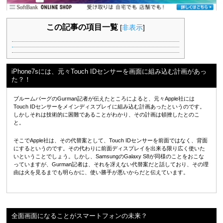
この記事の項目一覧
[
非表示
]
iPhone7sには、元々Touch IDセンサーを画面に組み込む計画があっ
た？！
ブルームバーグのGurman記者が伝えたところによると、元々Apple社には
Touch IDセンサーをメインディスプレイに組み込む計画あったというのです。
しかしそれは技術的に困難であることがわかり、その計画は頓挫したとのこ
と。
そこでApple社は、その代替案として、Touch IDセンサーを前面ではなく、背面
にするというのです。その代わりに前面ディスプレイを出来る限り広く使いた
いということでしょう。しかし、SamsungのGalaxy S8が同様のことをおこな
っていますが、Gurman記者は、それを冴えない代替案だと話しており、その理
由は火を見るまでも明らかに、使い勝手が悪いからだと伝えています。
全面画面になることがスマートフォンの未来？