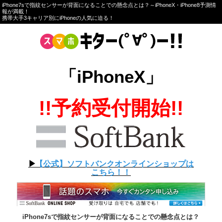
iPhone7sで指紋センサーが背面になることでの懸念点とは？～iPhoneX・iPhone8予測情
報が満載！
携帯大手3キャリア別にiPhoneの人気に迫る！
「iPhoneX」
!!予約受付開始!!
▶︎
【公式】ソフトバンクオンラインショップは
こちら！！
iPhone7sで指紋センサーが背面になることでの懸念点とは？