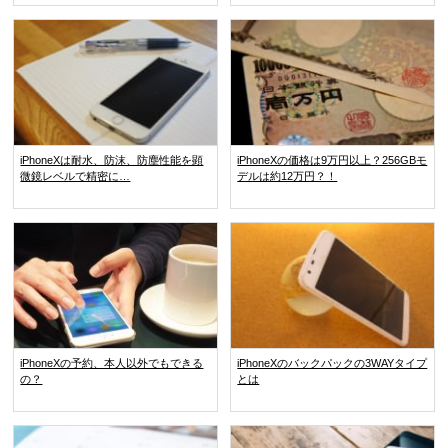
iPhoneXは耐水、防沫、防塵性能を顕
iPhoneXの価格は9万円以上？256GBモ
微鏡レベルで精密に…
デルは約12万円？！
iPhoneXの予約、本人以外でもできる
iPhoneXのバックパックの3WAYタイプ
の？
とは