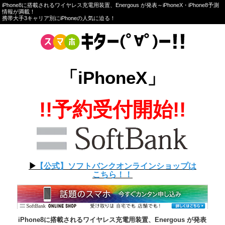
iPhone8に搭載されるワイヤレス充電用装置、Energous が発表～iPhoneX・iPhone8予測
情報が満載！
携帯大手3キャリア別にiPhoneの人気に迫る！
「iPhoneX」
!!予約受付開始!!
▶︎
【公式】ソフトバンクオンラインショップは
こちら！！
iPhone8に搭載されるワイヤレス充電用装置、Energous が発表