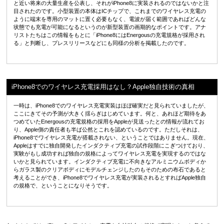
と近い将来の大量生産を公表し、それがiPhone8に実装されるのではないかと注
目されたのです。小型装置の本体はICチップで、これまでのワイヤレス充電の
ように端末を専用のマットに置く必要もなく、電波が届く範囲であればどんな
状態でも充電が可能になるというのが新型装置の画期的なポイントです。アナ
リストたちはこの情報をもとに「iPhone8にはEnergousの充電規格が採用され
る」と判断し、プレスリリースなどにも同様の分析を掲載したのです。
iPhone8でのワイヤレス充電採用はなし？Apple独自技術の真相
一時は、iPhone8でのワイヤレス充電実装はほぼ確実だと見られていましたが、
ここにきてその予測が大きく揺らぎはじめています。何と、あれほど期待をあ
つめていたEnergousの充電規格の採用をAppleが見送ったとの情報が流れてお
り、Apple側の責任者も半ば公然とこれを認めているのです。ただしそれは、
iPhone8でワイヤレス充電が搭載されない、ということではありません。現在、
Appleはすでに独自開発したインダクティブ充電の試作段階にこぎつけており、
実験がもし成功すれば独自の規格によってワイヤレス充電を実現するのではな
いかと見られています。インダクティブ充電に不向きなアルミニウムボディか
らガラス製のクリアボディにモデルチェンジしたのもそのための布石であると
考えることができ、iPhone8でワイヤレス充電が実装されるとすればApple独自
の規格で、ということになりそうです。