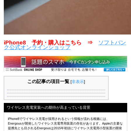
iPhone8 予約・購入はこちら ⇒
ソフトバン
ク公式オンラインショップ
この記事の項目一覧
[
非表示
]
ワイヤレス充電実装への期待が高まっている背景
iPhone8でワイヤレス充電が採用されるという情報が流れる根拠には、
Energousが開発したワイヤレス充電専用装置の存在があります。Appleの主要な
提携先とも目されるEnergousは2015年初頭にワイヤレス充電用小型装置の開発