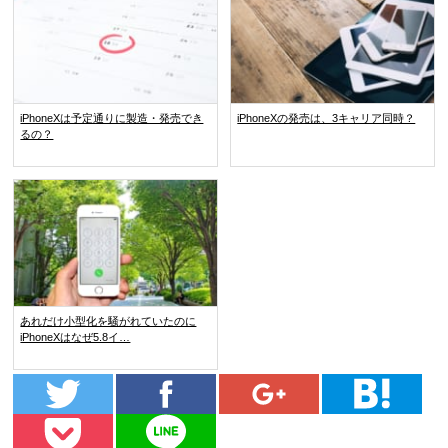
iPhoneXは予定通りに製造・発売でき
iPhoneXの発売は、3キャリア同時？
るの？
あれだけ小型化を騒がれていたのに
iPhoneXはなぜ5.8イ…