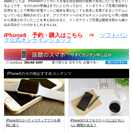
Appleとしては、iPhone8のワイヤレス充電を自社独自の規格で実現したいと考えてい
るようです。そのための準備はすでにととのっており、インダクティブ充電の技術を
応用することで専用の充電マットに端末を置かなくても安全に充電できるシステムに
なっていると期待されています。クリアボディへのモデルチェンジがかなり早い段階
から発表されていたことを考え合わせると、インダクティブ充電は開発当初から織り
込み済みだったのかもしれませんね。
iPhone8 予約・購入はこちら ⇒
ソフトバン
ク公式オンラインショップ
iPhoneXのその他おすすめコンテンツ
iPhoneXのユーティリティアプリを便
iPhoneXのタフネスケースにはどれく
利に使う
らい種類がある？