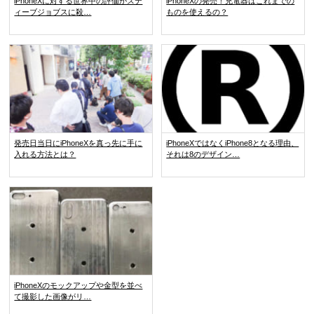
iPhoneXに対する世界中の評価がステ
iPhoneXの発売！充電器はこれまでの
ィーブジョブスに殺…
ものを使えるの？
発売日当日にiPhoneXを真っ先に手に
iPhoneXではなくiPhone8となる理由、
入れる方法とは？
それは8のデザイン…
iPhoneXのモックアップや金型を並べ
て撮影した画像がリ…