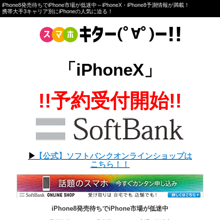
iPhone8発売待ちでiPhone市場が低迷中～iPhoneX・iPhone8予測情報が満載！
携帯大手3キャリア別にiPhoneの人気に迫る！
「iPhoneX」
!!予約受付開始!!
▶︎
【公式】ソフトバンクオンラインショップは
こちら！！
iPhone8発売待ちでiPhone市場が低迷中