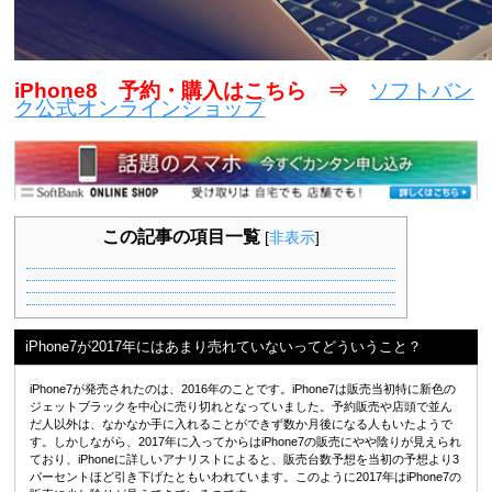
iPhone8 予約・購入はこちら ⇒
ソフトバン
ク公式オンラインショップ
この記事の項目一覧
[
非表示
]
iPhone7が2017年にはあまり売れていないってどういうこと？
iPhone7が発売されたのは、2016年のことです。iPhone7は販売当初特に新色の
ジェットブラックを中心に売り切れとなっていました。予約販売や店頭で並ん
だ人以外は、なかなか手に入れることができず数か月後になる人もいたようで
す。しかしながら、2017年に入ってからはiPhone7の販売にやや陰りが見えられ
ており、iPhoneに詳しいアナリストによると、販売台数予想を当初の予想より3
パーセントほど引き下げたともいわれています。このように2017年はiPhone7の