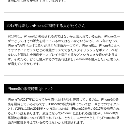
販売に少し陰りが見えてきているのです。
2017年は新しいiPhoneに期待する人がたくさん
2018年は、iPhone8が発売されるのではないかと言われているため、iPhoneユー
ザーとしてはその販売を待っているのではないかというのが、2017年になって
iPhone7の売り上げに陰りが見えた理由の一つです。iPhone8は、iPhone7に比べ
てサファイアガラスなどの強化ガラスでできたスタイリッシュなボディ、ベゼ
ルレスを実現し全画面ディスプレイを採用するなどという大きな違いがありま
す。そのため、どうせ購入するのであれば新しいiPhone8を購入したいと思う人
が増えているからです。
iPhone8の販売時期はいつ？
iPhone7が2017年になってから売り上げが少し停滞しているのは、iPhone8の発
売を期待しているからです。iPhone8の発売時期については、今までのサイクル
として2年に1回の2018年という説もあれば、iPhone10周年の2017年委発売され
るという説もあります。最近になってiPhone8と思われる設計図や、iPhone8の
革新的な機能について着目されていることから、ユーザーとしてもiPhone8の発
売の可能性を考えているのではないかと推測されます。