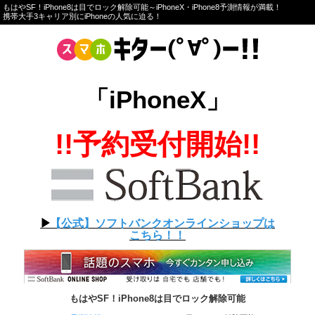
もはやSF！iPhone8は目でロック解除可能～iPhoneX・iPhone8予測情報が満載！
携帯大手3キャリア別にiPhoneの人気に迫る！
「iPhoneX」
!!予約受付開始!!
▶︎
【公式】ソフトバンクオンラインショップは
こちら！！
もはやSF！iPhone8は目でロック解除可能