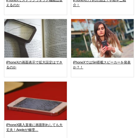
えるのか
介！
iPhoneXの画面表示で拡大設定はでき
iPhoneXではSiri搭載スピーカーを発表
るのか
か？！
iPhoneX購入直後に画面割れしても大
丈夫！Appleが修理…