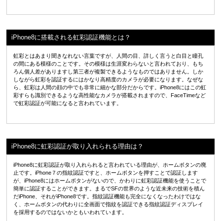
iPhone8に搭載される虹彩認証機能とは？
虹彩とはあまり聞きなれない言葉ですが、人間の目、詳しく言うと白目と瞳孔
の間にある模様のことです。その模様は生涯変わらないと言われており、もち
ろん個人差がありますし第三者が複製できるようなものではありません。しか
しながら虹彩を認証するにはかなり高精度のカメラが必要になります。なぜな
ら、虹彩は人間の顔の中でも非常に細かな部分だからです。iPhone8にはこの虹
彩すらも識別できるような高性能なカメラが搭載されますので、FaceTimeなど
で虹彩認証が可能になると言われています。
iPhone8に虹彩認証が取り入れられる理由は？
iPhone8に虹彩認証が取り入れられると言われている理由が、ホームボタンの廃
止です。iPhone７の指紋認証ですと、ホームボタンを押すことで認証します
が、iPhone8にはホームボタンがないので、かわりに虹彩認証機能を使うことで
簡単に認証することができます。まるでSFの世界のような近未来の技術を積ん
だiPhone、それがiPhone8です。指紋認証機能も完全になくなったわけではな
く、ホームボタンの代わりに全画面で指紋を認証できる指紋認証ディスプレイ
を採用するのではないかともいわれています。