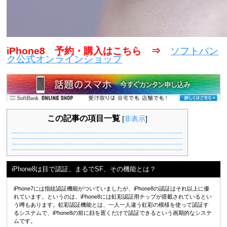
iPhone8 予約・購入はこちら ⇒
ソフトバン
ク公式オンラインショップ
この記事の項目一覧
[
非表示
]
iPhone8は目で認証、まるでSF、その機能とは？
iPhone7には指紋認証機能がついていましたが、iPhone8の認証はそれ以上に優
れています。というのは、iPhone8には虹彩認証用チップが搭載されているとい
う噂もあります。虹彩認証機能とは、一人一人違う虹彩の模様を使って認証す
るシステムで、iPhone8の前に顔を置くだけで認証できるという画期的なシステ
ムです。