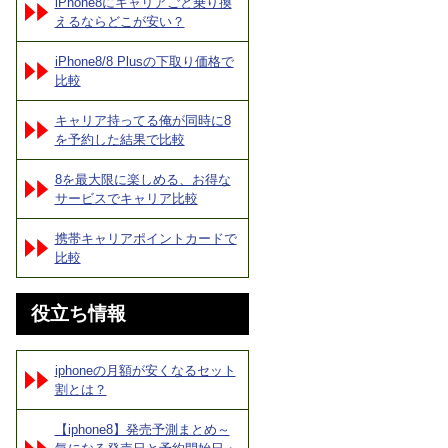
iPhone8にキャリアごと乗り換
えるならどこが安い？
iPhone8/8 Plusの下取り価格で
比較
キャリア持ってる俺が同時に8
を予約した結果で比較
8を最大限に楽しめる、お得な
サービスでキャリア比較
携帯キャリアポイントカードで
比較
役立ち情報
iphoneの月額が安くなるセット
割とは？
【iphone8】発売予測まとめ～