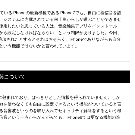
ているiPhoneの最新機種であるiPhone7でも、自由に着信音を設
、システムに内蔵されている何十曲からしか選ぶことができませ
使用したいと思っている人は、音楽編集アプリをインストール
た曲から設定しなければならない、という制限がありました。今回、
が追加されたとするとそれはおそらく、iPhoneでありながらも自分
という機能ではないかと言われています。
機能について
が謎に包まれており、はっきりとした情報を得られていません。しか
nesを使わなくても自由に設定できるという機能がついていると言
る音響波というのを取り入れてセキュリティ解除をするという機
音という一点からかんがみても、iPhone8では更なる機能の進