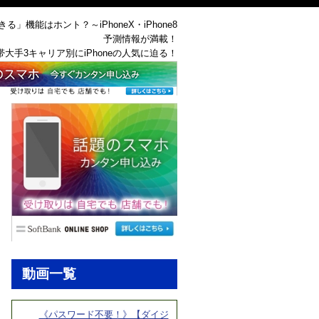
る」機能はホント？～iPhoneX・iPhone8
予測情報が満載！
帯大手3キャリア別にiPhoneの人気に迫る！
動画一覧
《パスワード不要！》【ダイジ