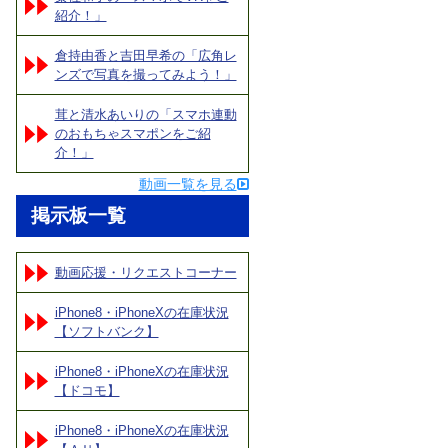
紹介！」
倉持由香と吉田早希の「広角レ
ンズで写真を撮ってみよう！」
茸と清水あいりの「スマホ連動
のおもちゃスマポンをご紹
介！」
動画一覧を見る
掲示板一覧
動画応援・リクエストコーナー
iPhone8・iPhoneXの在庫状況
【ソフトバンク】
iPhone8・iPhoneXの在庫状況
【ドコモ】
iPhone8・iPhoneXの在庫状況