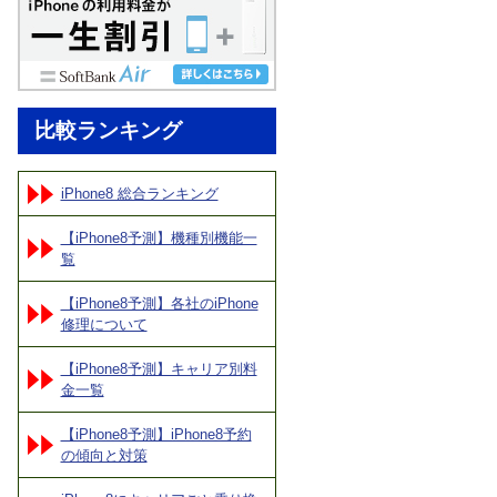
比較ランキング
iPhone8 総合ランキング
【iPhone8予測】機種別機能一
覧
【iPhone8予測】各社のiPhone
修理について
【iPhone8予測】キャリア別料
金一覧
【iPhone8予測】iPhone8予約
の傾向と対策