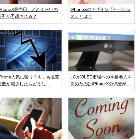
iPhoneX発売日、どれくらいの
iPhoneXのデザイン「ヘゼルレ
行列が予想される？
ス」とは？
iPhone人気に陰り？もしも販売
LGがOLED市場への本格参入を
台数が減少したらどうな…
決めたのはiPhoneXの供給が…