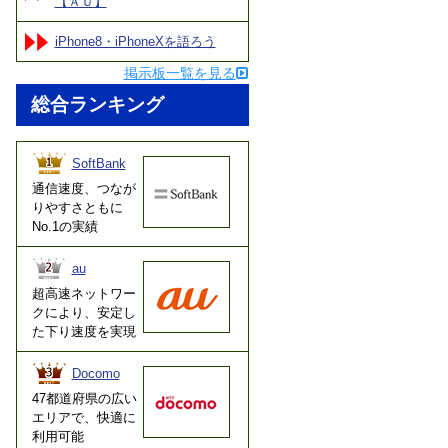
【ＡＵ】
iPhone8・iPhoneXを語ろう
掲示板一覧を見る
総合ランキング
SoftBank
通信速度、つなが
りやすさともに
No.1の実績
au
超高速ネットワー
クにより、安定し
た下り速度を実現
Docomo
47都道府県の広い
エリアで、快適に
利用可能