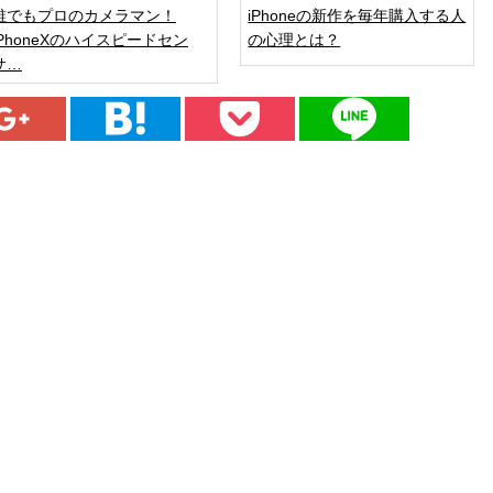
誰でもプロのカメラマン！
iPhoneの新作を毎年購入する人
iPhoneXのハイスピードセン
の心理とは？
サ…