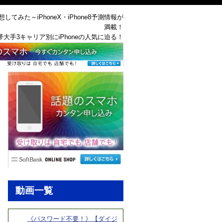
してみた～iPhoneX・iPhone8予測情報が
満載！
帯大手3キャリア別にiPhoneの人気に迫る！
動画一覧
《パスワード不要！》【ダイジ