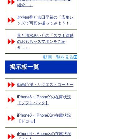
紹介！」
倉持由香と吉田早希の「広角レ
ンズで写真を撮ってみよう！」
茸と清水あいりの「スマホ連動
のおもちゃスマポンをご紹
介！」
動画一覧を見る
掲示板一覧
動画応援・リクエストコーナー
iPhone8・iPhoneXの在庫状況
【ソフトバンク】
iPhone8・iPhoneXの在庫状況
【ドコモ】
iPhone8・iPhoneXの在庫状況