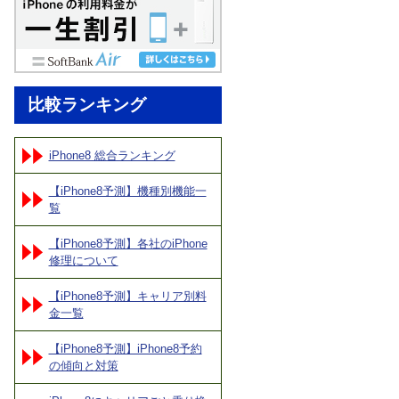
比較ランキング
iPhone8 総合ランキング
【iPhone8予測】機種別機能一
覧
【iPhone8予測】各社のiPhone
修理について
【iPhone8予測】キャリア別料
金一覧
【iPhone8予測】iPhone8予約
の傾向と対策