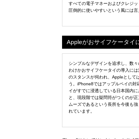
すべての電子マネーおよびクレジッ
圧倒的に使いやすいという風には言
Appleがおサイフケータ
シンプルなデザインを追求し、数々の
わけかおサイフケータイの導入には消極
のスタンスが伺われ、Appleとし
う。iPhone8ではアップルペイ
イがすでに浸透している日本国内に
と、現段階では疑問符がつくのが正
ムーズであるという長所を今後も強
れています。