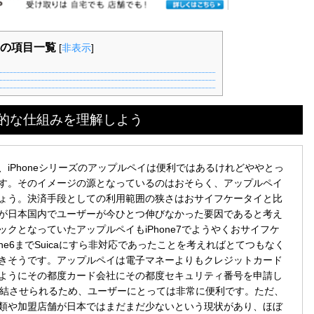
の項目一覧
[
非表示
]
的な仕組みを理解しよう
iPhoneシリーズのアップルペイは便利ではあるけれどややとっ
す。そのイメージの源となっているのはおそらく、アップルペイ
ょう。決済手段としての利用範囲の狭さはおサイフケータイと比
が日本国内でユーザーが今ひとつ伸びなかった要因であると考え
クとなっていたアップルペイもiPhone7でようやくおサイフケ
ne6までSuicaにすら非対応であったことを考えればとてつもなく
きそうです。アップルペイは電子マネーよりもクレジットカード
ようにその都度カード会社にその都度セキュリティ番号を申請し
て完結させられるため、ユーザーにとっては非常に便利です。ただ、
類や加盟店舗が日本ではまだまだ少ないという現状があり、ほぼ