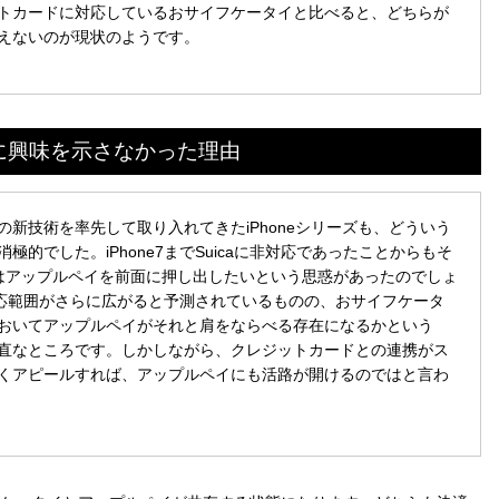
トカードに対応しているおサイフケータイと比べると、どちらが
えないのが現状のようです。
イに興味を示さなかった理由
新技術を率先して取り入れてきたiPhoneシリーズも、どういう
的でした。iPhone7までSuicaに非対応であったことからもそ
てはアップルペイを前面に押し出したいという思惑があったのでしょ
の対応範囲がさらに広がると予測されているものの、おサイフケータ
おいてアップルペイがそれと肩をならべる存在になるかという
直なところです。しかしながら、クレジットカードとの連携がス
くアピールすれば、アップルペイにも活路が開けるのではと言わ