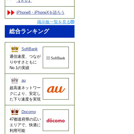
【ＡＵ】
iPhone8・iPhoneXを語ろう
掲示板一覧を見る
総合ランキング
SoftBank
通信速度、つなが
りやすさともに
No.1の実績
au
超高速ネットワー
クにより、安定し
た下り速度を実現
Docomo
47都道府県の広い
エリアで、快適に
利用可能