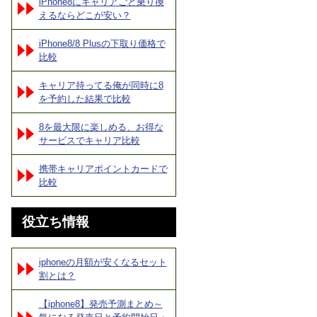
iPhone8にキャリアごと乗り換
えるならどこが安い？
iPhone8/8 Plusの下取り価格で
比較
キャリア持ってる俺が同時に8
を予約した結果で比較
8を最大限に楽しめる、お得な
サービスでキャリア比較
携帯キャリアポイントカードで
比較
役立ち情報
iphoneの月額が安くなるセット
割とは？
【iphone8】発売予測まとめ～