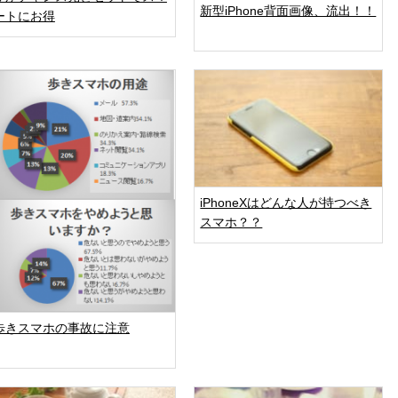
新型iPhone背面画像、流出！！
ートにお得
iPhoneXはどんな人が持つべき
スマホ？？
歩きスマホの事故に注意