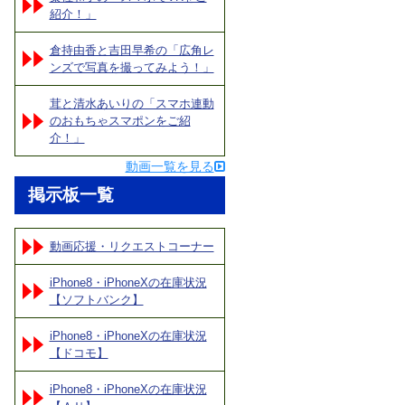
紹介！」
倉持由香と吉田早希の「広角レ
ンズで写真を撮ってみよう！」
茸と清水あいりの「スマホ連動
のおもちゃスマポンをご紹
介！」
動画一覧を見る
掲示板一覧
動画応援・リクエストコーナー
iPhone8・iPhoneXの在庫状況
【ソフトバンク】
iPhone8・iPhoneXの在庫状況
【ドコモ】
iPhone8・iPhoneXの在庫状況