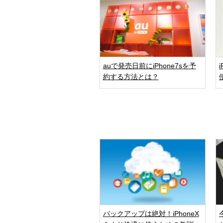
auで発売日前にiPhone7sを予
約する方法とは？
バックアップは絶対！iPhoneX