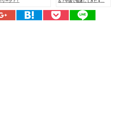
がリーク？！
る？中国で低迷してきた４…