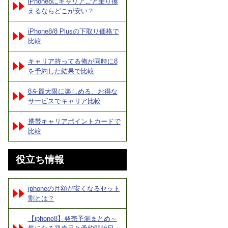
iPhone8にキャリアごと乗り換
えるならどこが安い？
iPhone8/8 Plusの下取り価格で
比較
キャリア持ってる俺が同時に8
を予約した結果で比較
8を最大限に楽しめる、お得な
サービスでキャリア比較
携帯キャリアポイントカードで
比較
役立ち情報
iphoneの月額が安くなるセット
割とは？
【iphone8】発売予測まとめ～