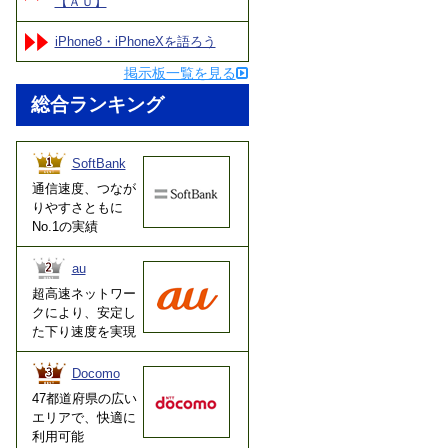
【ＡＵ】
iPhone8・iPhoneXを語ろう
掲示板一覧を見る
総合ランキング
SoftBank
通信速度、つなが
りやすさともに
No.1の実績
au
超高速ネットワー
クにより、安定し
た下り速度を実現
Docomo
47都道府県の広い
エリアで、快適に
利用可能