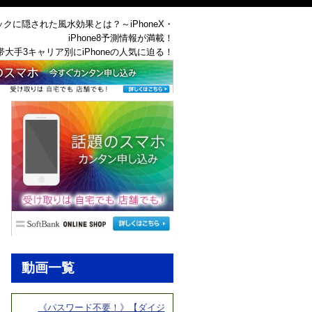
ックに隠された風水効果とは？～iPhoneX・
iPhone8予測情報が満載！
帯大手3キャリア別にiPhoneの人気に迫る！
動画一覧
《パスワード不要！》【ダイジ