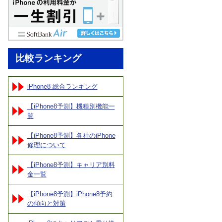
比較ランキング
iPhone8 総合ランキング
【iPhone8予測】機種別機能一
覧
【iPhone8予測】各社のiPhone
修理について
【iPhone8予測】キャリア別料
金一覧
【iPhone8予測】iPhone8予約
の傾向と対策