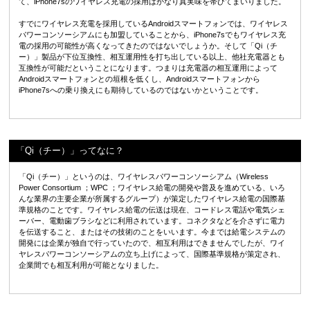
て、iPhone7sのワイヤレス充電の採用はかなり真実味を帯びてまいりました。
すでにワイヤレス充電を採用しているAndroidスマートフォンでは、ワイヤレス
パワーコンソーシアムにも加盟していることから、iPhone7sでもワイヤレス充
電の採用の可能性が高くなってきたのではないでしょうか。そして「Qi（チ
ー）」製品が下位互換性、相互運用性を打ち出している以上、他社充電器とも
互換性が可能だということになります。つまりは充電器の相互運用によって
Androidスマートフォンとの垣根を低くし、Androidスマートフォンから
iPhone7sへの乗り換えにも期待しているのではないかということです。
「Qi（チー）」ってなに？
「Qi（チー）」というのは、ワイヤレスパワーコンソーシアム（Wireless
Power Consortium ；WPC ；ワイヤレス給電の開発や普及を進めている、いろ
んな業界の主要企業が所属するグループ）が策定したワイヤレス給電の国際基
準規格のことです。ワイヤレス給電の伝送は現在、コードレス電話や電気シェ
ーバー、電動歯ブラシなどに利用されています。コネクタなどを介さずに電力
を伝送すること、またはその技術のことをいいます。今までは給電システムの
開発には企業が独自で行っていたので、相互利用はできませんでしたが、ワイ
ヤレスパワーコンソーシアムの立ち上げによって、国際基準規格が策定され、
企業間でも相互利用が可能となりました。