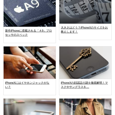
大きさはどう？iPhoneXのサイズをお
新作iPhoneに搭載される「Ａ9」プロ
教えします！
セッサのスペック
iPhoneXにはイヤホンジャックがな
iPhoneXの顔認証の謎を徹底解明！マ
い？
スクやサングラスを…