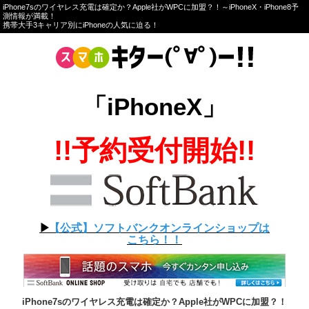
iPhone7sのワイヤレス充電は確定か？Apple社がWPCに加盟？！～iPhoneX・iPhone8予
測情報が満載！
携帯大手3キャリア別にiPhoneの人気に迫る！
「iPhoneX」
!!予約受付開始!!
▶︎
【公式】ソフトバンクオンラインショップは
こちら！！
iPhone7sのワイヤレス充電は確定か？Apple社がWPCに加盟？！