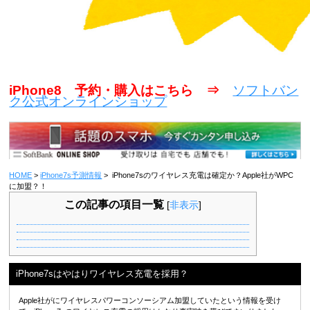
iPhone8 予約・購入はこちら ⇒
ソフトバン
ク公式オンラインショップ
HOME
>
iPhone7s予測情報
> iPhone7sのワイヤレス充電は確定か？Apple社がWPC
に加盟？！
この記事の項目一覧
[
非表示
]
iPhone7sはやはりワイヤレス充電を採用？
Apple社がにワイヤレスパワーコンソーシアム加盟していたという情報を受け