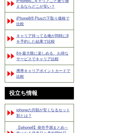
iPhone8にキャリアごと乗り換
えるならどこが安い？
iPhone8/8 Plusの下取り価格で
比較
キャリア持ってる俺が同時に8
を予約した結果で比較
8を最大限に楽しめる、お得な
サービスでキャリア比較
携帯キャリアポイントカードで
比較
役立ち情報
iphoneの月額が安くなるセット
割とは？
【iphone8】発売予測まとめ～