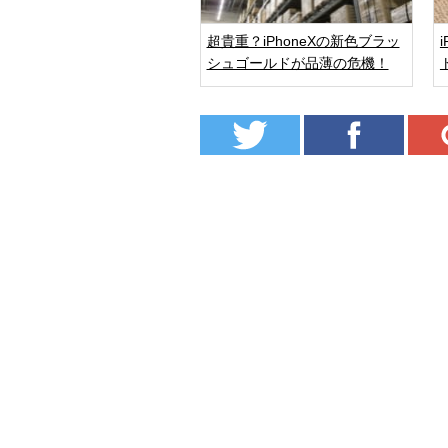
超貴重？iPhoneXの新色ブラッ
シュゴールドが品薄の危機！