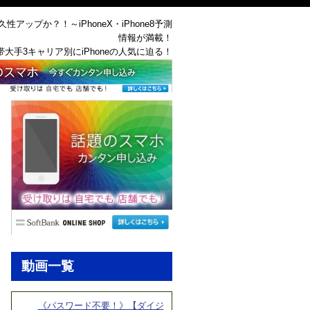
久性アップか？！～iPhoneX・iPhone8予測
情報が満載！
帯大手3キャリア別にiPhoneの人気に迫る！
動画一覧
《パスワード不要！》【ダイジ