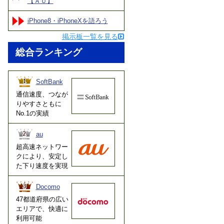
【ＡＵ】
iPhone8・iPhoneXを語ろう
掲示板一覧を見る
総合ランキング
SoftBank
通信速度、つなが
りやすさともに
No.1の実績
au
超高速ネットワー
クにより、安定し
た下り速度を実現
Docomo
47都道府県の広い
エリアで、快適に
利用可能