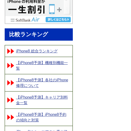
比較ランキング
iPhone8 総合ランキング
【iPhone8予測】機種別機能一
覧
【iPhone8予測】各社のiPhone
修理について
【iPhone8予測】キャリア別料
金一覧
【iPhone8予測】iPhone8予約
の傾向と対策