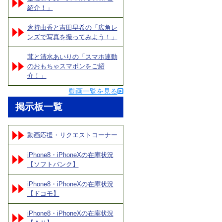
紹介！」
倉持由香と吉田早希の「広角レ
ンズで写真を撮ってみよう！」
茸と清水あいりの「スマホ連動
のおもちゃスマポンをご紹
介！」
動画一覧を見る
掲示板一覧
動画応援・リクエストコーナー
iPhone8・iPhoneXの在庫状況
【ソフトバンク】
iPhone8・iPhoneXの在庫状況
【ドコモ】
iPhone8・iPhoneXの在庫状況