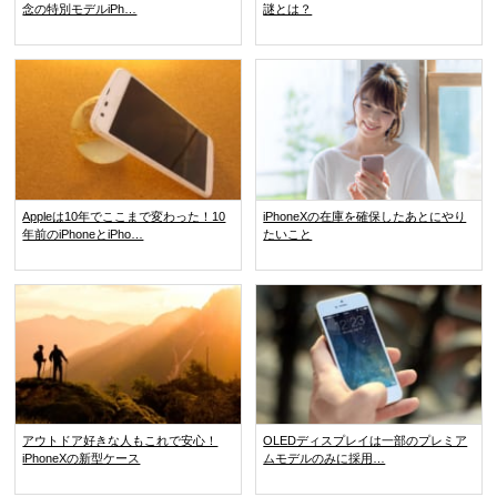
念の特別モデルiPh…
謎とは？
Appleは10年でここまで変わった！10
iPhoneXの在庫を確保したあとにやり
年前のiPhoneとiPho…
たいこと
アウトドア好きな人もこれで安心！
OLEDディスプレイは一部のプレミア
iPhoneXの新型ケース
ムモデルのみに採用…