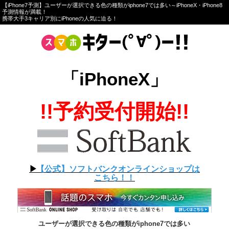
【iPhone7予測】ユーザーが選択できる色の種類がiphone7では多い～iPhoneX・iPhone8
予測情報が満載！
携帯大手3キャリア別にiPhoneの人気に迫る！
「iPhoneX」
!!予約受付開始!!
▶︎
【公式】ソフトバンクオンラインショップは
こちら！！
ユーザーが選択できる色の種類がiphone7では多い