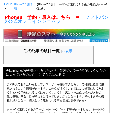
HOME
iPhone7予測情
【iPhone7予測】ユーザーが選択できる色の種類がiphone7
報
では多い
iPhone8 予約・購入はこちら ⇒
ソフトバン
ク公式オンラインショップ
この記事の項目一覧
[
非表示
]
今回iphone7が発売されるに当たり、端末のカラーがどのようなもの
になっているのかが、とても気になる点
まず抑えておきたい点として、ユーザーが選択できるカラーの種類は豊富に用
意されるという情報があります。この点だけでも、次回はこの機種にしてみよ
うかという気分になるのではないでしょうか。気に入った色の端末があれば、
他の機種よりも、目がそちらに行ってしまいがちになります。そのままその機
種が好きになり、購入という流れになる事も容易に想像できます。
iphone6で選択できるカラーはシルバーやゴールド等がありました。ゴールドや