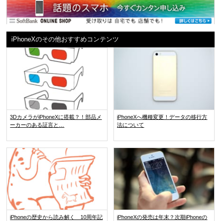
iPhoneXのその他おすすめコンテンツ
3DカメラがiPhoneXに搭載？！部品メ
iPhoneXへ機種変更！データの移行方
ーカーのある証言と…
法について
iPhoneの歴史から読み解く 10周年記
iPhoneXの発売は年末？次期iPhoneの