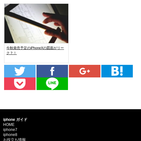
今秋発売予定のiPhoneXの図面がリー
ク？！
iphone ガイド
HOME
iphone7
iphone8
お役立ち情報