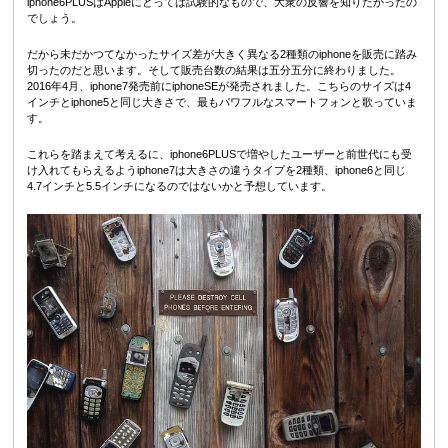
iphone6PLUSはAppleにとっては試験的なもので、大衆の反響を知りたかったの
でしょう。
だから未だかつてなかったサイズ差が大きく異なる2種類のiphoneを販売に踏み
切ったのだと思います。そして販売台数の結果は五分五分に終わりました。
2016年4月、iphone7発売前にiphoneSEが発売されました。こちらのサイズは4
インチとiphone5と同じ大きさで、最もパワフルなスマートフォンと歌っていま
す。
これらを踏まえて考えるに、iphone6PLUSで増やしたユーザーと前世代にも受
け入れてもらえるようiphone7は大きさの違うタイプを2種類、iphone6と同じ
4.7インチと5.5インチになるのではないかと予想しています。