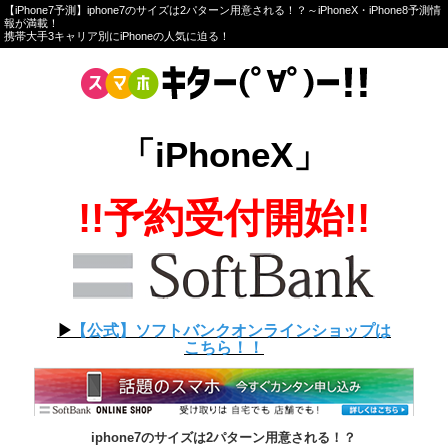
【iPhone7予測】iphone7のサイズは2パターン用意される！？～iPhoneX・iPhone8予測情
報が満載！
携帯大手3キャリア別にiPhoneの人気に迫る！
「iPhoneX」
!!予約受付開始!!
▶︎
【公式】ソフトバンクオンラインショップは
こちら！！
iphone7のサイズは2パターン用意される！？