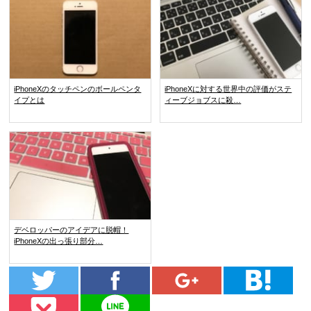
iPhoneXのタッチペンのボールペンタ
iPhoneXに対する世界中の評価がステ
イプとは
ィーブジョブスに殺…
デベロッパーのアイデアに脱帽！
iPhoneXの出っ張り部分…