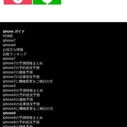
iphone ガイド
HOME
iphone7
iphone8
お役立ち情報
比較ランキング
iphone7
iphone7の予測情報まとめ
iphone7の予約状況予測
iphone7の価格予測
iphone7の在庫状況予測
iphone7に機種変更をご検討の方
iphoneX
iphoneXの予測情報まとめ
iphoneXの予約状況予測
iphoneXの価格予測
iphoneXの在庫状況予測
iphoneXに機種変更をご検討の方
iphone8
iphone8の予測情報まとめ
iphone8の予約状況予測
iphone8の価格予測