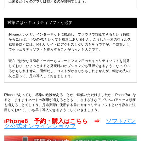
出来るだけそのアプリは控えるのが賢明でしょう。
対策にはセキュリティソフトが必要
iPhoneといえど、インターネットに接続し、ブラウザで閲覧できるという特徴
から見れば、小型のPCといっても相違はありません。こうした一連のウィルス
感染を防ぐには、怪しいサイトにアクセスしないのもそうですが、予防策とし
てセキュリティソフトを導入することがもっとも大切です。
現在ではかなり有名メーカーもスマートフォン用のセキュリティソフトを開発
しており、ひょっとすると発売時のオプションでも選択できるようになってい
るかもしれません。面倒だし、コストがかさむかもしれませんが、転ばぬ先の
杖と思って、是非導入しておきましょう。
iPhoneであっても、感染の危険があることがご理解いただけましたか。iPhone7sにな
ると、ますますネットの利用が増えるとともに、さまざまなアプリへのアクセス頻度
も増えることでしょう。是非実際に使用する前にセキュリティソフトという存在に注
目しておいて、いち早く導入できるようにしていきましょう。
iPhone8 予約・購入はこちら ⇒
ソフトバン
ク公式オンラインショップ