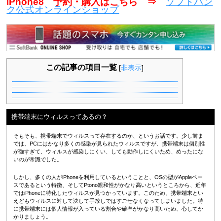
iPhone8 予約・購入はこちら ⇒
ソフトバン
ク公式オンラインショップ
この記事の項目一覧
[
非表示
]
携帯端末にウィルスってあるの？
そもそも、携帯端末でウィルスって存在するのか、というお話です。少し前ま
では、PCにはかなり多くの感染が見られたウィルスですが、携帯端末は個別性
が強すぎて、ウィルスが感染しにくい、しても動作しにくいため、めったにな
いのが常識でした。
しかし、多くの人がiPhoneを利用しているということと、OSの型がAppleベー
スであるという特徴、そしてPtono親和性がかなり高いというところから、近年
ではiPhoneに特化したウィルスが見つかっています。このため、携帯端末とい
えどもウィルスに対して決して手放しではすごせなくなってしまいました。特
に携帯端末には個人情報が入っている割合や確率がかなり高いため、心してか
かりましょう。