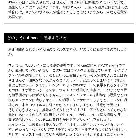
iPhone7sはまだ発売されていませんが、同じApple社開発のOSというだけで、
感染のリスクはぐっと高まります。特にOSのバージョンが従来と同じであった
場合には、今までのウィルスが感染できることになりますから、かなり注意が
必要です。
どのようにiPhoneに感染するのか
あまり聞きなれないiPhoneのウィルスですが、どのように感染するのでしょう
か。
ひとつは、WEBサイトによる偽の誘導です。iPhoneに限らずPCでもそうです
が、使用していていきなり「このPCにはウィルスが感染しています。システム
ファイルを削除しました」などといった突拍子もない表示が出てきたことはあ
りませんか。知識がない人がみると「えっ？！」と思ってしまいそうですが、
実はこれはフェイクです。インターネットのWebサイトで表示されるタイプの
ものは、まず嘘ということです。ウィルスに感染した時点で、このような表示
を相手側がするはずがありませんし、システムファイルを削除する悪質なもの
ならメッセージは残しません。この誘導に引っかかってしまうと、リンクに誘
導され、本当のウィルスに引っかかってしまいますから、注意が必要です。
そしてもうひとつは、興味本位で入れたアプリです。アプリといってもかなり
無数にありますから判別は難しいでしょう。しかし、中には個人情報を勝手に
裏で送信したり、システムに負荷をかけるアプリなども存在します。
ポイントは、出来るだけ使わないアプリはすぐに案インストールすることで
す。iPhone7からいらないアプリをアンインストールできるようになりました。
そして、インストールしてやたら動きが遅くなったりとまるようになったら、