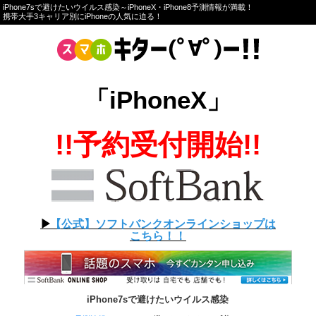
iPhone7sで避けたいウイルス感染～iPhoneX・iPhone8予測情報が満載！
携帯大手3キャリア別にiPhoneの人気に迫る！
「iPhoneX」
!!予約受付開始!!
▶︎
【公式】ソフトバンクオンラインショップは
こちら！！
iPhone7sで避けたいウイルス感染