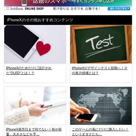
iPhoneXのその他おすすめコンテンツ
iPhoneXのためだけに設計され
iPhoneXがデザインテスト段階へ！そ
た”OLED”とは！？
の有力候補とは？
iPhoneX発売日まで待てない！色や容
このゲームの為にだけに購入したい！
量、大きさなどを予…
というオタクたち…