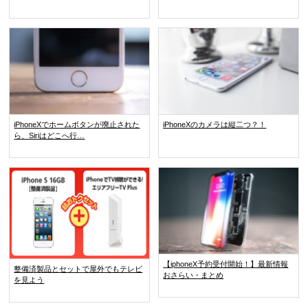
iPhoneXでホームボタンが廃止された
iPhoneXのカメラは縦二つ？！
ら、Siriはどこへ行…
【iphoneX予約受付開始！】最新情報
整備済製品とセットで屋外でもテレビ
おさらい・まとめ
を見よう