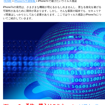
HOME
iPhone7s予測情報
iPhone7sで避けたいウイルス感染
iPhone7sの発売は、さまざまな機能が増えるかもしれませんし、更なる進化を遂げる
可能性があるために期待が高まります。しかし、そんな最新の端末でも、セキュリテ
ィ関連はしっかりとしておく必要があります。ここではウィルス感染とiPhone7sにつ
いてご紹介していきます。