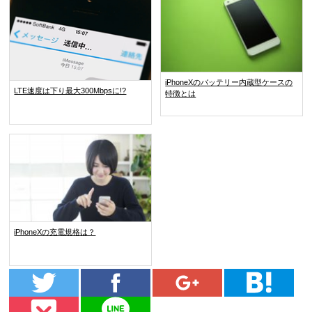
iPhoneXのバッテリー内蔵型ケースの
LTE速度は下り最大300Mbpsに!?
特徴とは
iPhoneXの充電規格は？