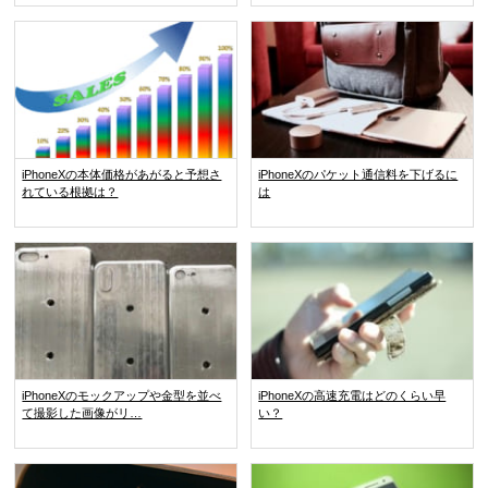
iPhoneXの本体価格があがると予想さ
iPhoneXのパケット通信料を下げるに
れている根拠は？
は
iPhoneXのモックアップや金型を並べ
iPhoneXの高速充電はどのくらい早
て撮影した画像がリ…
い？