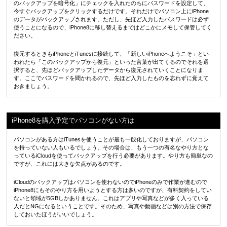
のバックアップを暗号化」にチェックを入れたのちにパスワードを設定して、
今すぐバックアップをクリックするだけです。それだけでパソコン上にiPhone
のデータがバックアップされます。ただし、先ほど入力したパスワードは必ず
使うことになるので、iPhone8に移し替えるまではどこかにメモして保管してく
ださい。
復元するときもiPhoneとiTunesに接続して、「新しいiPhoneへようこそ」とい
われたら「このバックアップから復元」といった言葉が出てくるのでそれを選
択すると、先ほどバックアップしたデータから復元されていくことになりま
す。ここでパスワードを聞かれるので、先ほど入力したものを忘れずに覚えて
おきましょう。
iPhone8を購入予定でパソコンがない方は
パソコンがある方はiTunesを使うことが最も一般化しておりますが、パソコン
を持っていない人もいるでしょう。その場合は、もう一つの有名なやり方とな
っているiCloudを使ってバックアップを行う必要があります。やり方も簡単なの
ですが、これには大きな欠点があるのです。
iCloudのバックアップはパソコンを使わないのでiPhoneのみで作業が進むので
iPhone8にもそのやり方を用いようとする方は多いのですが、有料契約をしてい
ないと領域が5GBしかありません。これはアプリや写真などが多く入っている
人だとNGになるということです。そのため、写真や動画などは別の方法で保存
しておいたほうがいいでしょう。