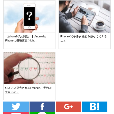
【iphone8予約開始！】Androidも
iPhoneXで手書き機能を使ってできる
iPhoneに機種変更？iph…
こと
いよいよ発売されるiPhoneX、予約は
できるの？