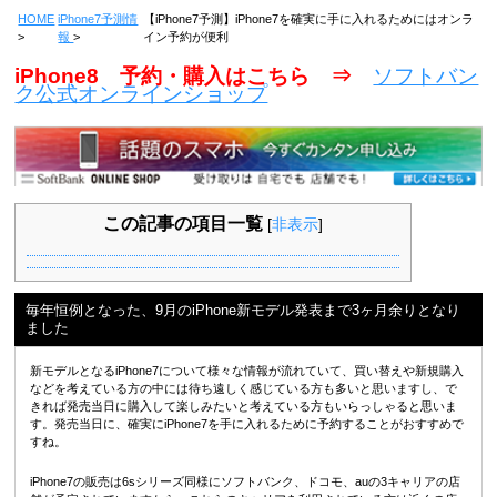
HOME
iPhone7予測情
【iPhone7予測】iPhone7を確実に手に入れるためにはオンラ
報
イン予約が便利
iPhone8 予約・購入はこちら ⇒
ソフトバン
ク公式オンラインショップ
この記事の項目一覧
[
非表示
]
毎年恒例となった、9月のiPhone新モデル発表まで3ヶ月余りとなり
ました
新モデルとなるiPhone7について様々な情報が流れていて、買い替えや新規購入
などを考えている方の中には待ち遠しく感じている方も多いと思いますし、で
きれば発売当日に購入して楽しみたいと考えている方もいらっしゃると思いま
す。発売当日に、確実にiPhone7を手に入れるために予約することがおすすめで
すね。
iPhone7の販売は6sシリーズ同様にソフトバンク、ドコモ、auの3キャリアの店