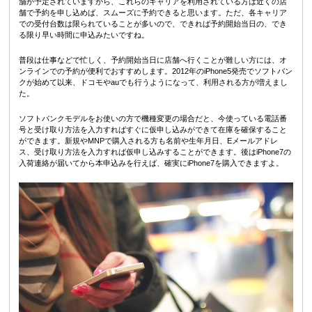
舗が予定されていますから、これらのキャリアを利用されている方は近くの店
舗で予約を申し込めば、スムーズに予約できると思います。ただ、各キャリア
での受付台数は限られていることが多いので、できれば予約開始当日の、でき
る限り早い時間に申込みたいですね。
普段は仕事などで忙しく、予約開始当日に店舗へ行くことが難しい方には、オ
ンラインでの予約が便利でおすすめします。2012年のiPhone5発売でソフトバン
クが始めて以来、ドコモやauでも行うようになって、利用される方が増えまし
た。
ソフトバンクモデルをお使いの方で機種変更の場合だと、今使っている電話番
号と受け取り方法を入力すればすぐに仮申し込みができて在庫を確保すること
ができます。新規やMNPで購入される方も名前や生年月日、Eメールアドレ
ス、受け取り方法を入力すれば仮申し込みすることができます。後はiPhone7の
入荷連絡が届いてから本申込みを行えば、確実にiPhone7を購入できますよ。