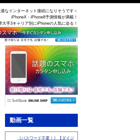
はより快適なインターネット接続になりそうです～
iPhoneX・iPhone8予測情報が満載！
帯大手3キャリア別にiPhoneの人気に迫る！
動画一覧
《パスワード不要！》【ダイジ