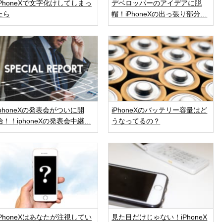
iPhoneXで文字化けしてしまっ
デベロッパーのアイデアに脱
たら
帽！iPhoneXの出っ張り部分…
iphoneXの発表会がついに開
iPhoneXのバッテリー容量はど
始！！iphoneXの発表会中継…
うなってるの？
iPhoneXはあなたが注視してい
見た目だけじゃない！iPhoneX