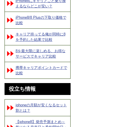
iPhone8にキャリアごと乗り換
えるならどこが安い？
iPhone8/8 Plusの下取り価格で
比較
キャリア持ってる俺が同時に8
を予約した結果で比較
8を最大限に楽しめる、お得な
サービスでキャリア比較
携帯キャリアポイントカードで
比較
役立ち情報
iphoneの月額が安くなるセット
割とは？
【iphone8】発売予測まとめ～