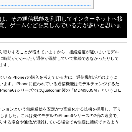
中には、その通信機能を利用してインターネットへ接
賞、ゲームなどを楽しんでいる方が多いと思いま
り取りすることが増えていますから、接続速度が遅い古いモデル
に時間がかかったり通信が混雑していて接続できなかったりして
ます。
いるiPhone7の購入を考えている方は、通信機能がどのように
ます。iPhoneに使われている通信機能はモデルチェンジするた
ne6sシリーズではQualcomm製の「MDM9635M」というLTE
ーションという無線通信を安定かつ高速化する技術を採用し、下り
現しました。これは先代モデルのiPhone6シリーズの2倍の速度で、
りする場合や通信が混雑している場合でも快適に接続できるよう