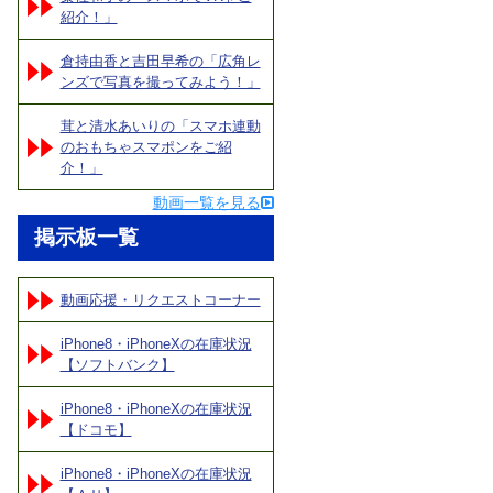
紹介！」
倉持由香と吉田早希の「広角レ
ンズで写真を撮ってみよう！」
茸と清水あいりの「スマホ連動
のおもちゃスマポンをご紹
介！」
動画一覧を見る
掲示板一覧
動画応援・リクエストコーナー
iPhone8・iPhoneXの在庫状況
【ソフトバンク】
iPhone8・iPhoneXの在庫状況
【ドコモ】
iPhone8・iPhoneXの在庫状況