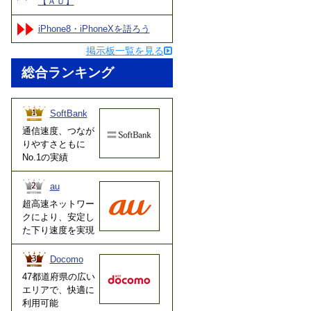
【ＡＵ】
iPhone8・iPhoneXを語ろう
掲示板一覧を見る
総合ランキング
SoftBank
通信速度、つなが
りやすさともに
No.1の実績
au
超高速ネットワー
クにより、安定し
た下り速度を実現
Docomo
47都道府県の広い
エリアで、快適に
利用可能