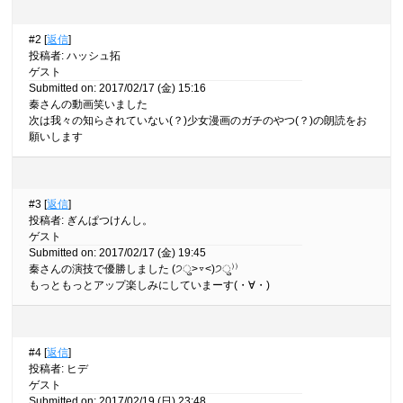
#2 [
返信
]
投稿者
:
ハッシュ拓
ゲスト
Submitted on: 2017/02/17 (金) 15:16
秦さんの動画笑いました
次は我々の知らされていない(？)少女漫画のガチのやつ(？)の朗読をお
願いします
#3 [
返信
]
投稿者
:
ぎんぱつけんし。
ゲスト
Submitted on: 2017/02/17 (金) 19:45
秦さんの演技で優勝しました (੭ु>▿<)੭ु⁾⁾
もっともっとアップ楽しみにしていまーす(・∀・)
#4 [
返信
]
投稿者
:
ヒデ
ゲスト
Submitted on: 2017/02/19 (日) 23:48