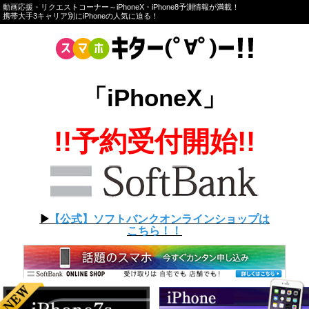
動画応援・リクエストコーナー～iPhoneX・iPhone8予測情報が満載！
携帯大手3キャリア別にiPhoneの人気に迫る！
「iPhoneX」
!!予約受付開始!!
▶︎
【公式】ソフトバンクオンラインショップは
こちら！！