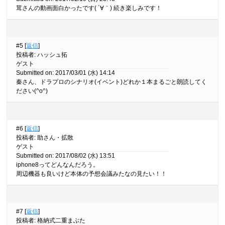
茸さんの動画面白かったです( ´∀｀) 続き楽しみです！
#5 [
返信
]
投稿者
:
ハッシュ拓
ゲスト
Submitted on: 2017/03/01 (水) 14:14
秦さん、ドラプロのシナリオ(イベント)どれか１本まるごと朗読してく
ださい(^o^)
#6 [
返信
]
投稿者
:
助さん・拡散
ゲスト
Submitted on: 2017/08/02 (水) 13:51
iphone8ってどんなんだろう。
周辺機器も良いけど本体の予想会議みたなの見たい！！
#7 [
返信
]
投稿者
:
格納式二重まぶた