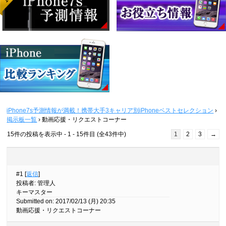
iPhone7s予測情報が満載！携帯大手3キャリア別iPhoneベストセレクション
›
掲示板一覧
›
動画応援・リクエストコーナー
15件の投稿を表示中 - 1 - 15件目 (全43件中)
1
2
3
→
#1 [
返信
]
投稿者
:
管理人
キーマスター
Submitted on: 2017/02/13 (月) 20:35
動画応援・リクエストコーナー