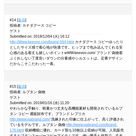
#14 [
返信
]
投稿者
:
カナダグース コピー
ゲスト
Submitted on: 2018/12/04 (火) 16:12
http://Www.keevoo.com/brand-584.html
カナダグース コピーゆったり
としたサイズ感で着心地が快適です。ヒップまで包み込んでくれる安
心感のある着丈も嬉しいポイントwWW.keevoo.com/ ブランド 偽物着
ぶくれしない丁度良いダウンの分量感やシルエットは、定番デザイン
だからこそこだわった一着。
#15 [
返信
]
投稿者
:
ルブタン 偽物
ゲスト
Submitted on: 2019/01/16 (水) 11:20
やわらかな手触り、軽量かつ丈夫な高機能素材も開発されているルブ
タン コピー 通販財布です。ブランド レプリカ
http://www.pabrand.com/
洗練された印象に仕上がって、高く評価され
ているモデルです。ルブタン 偽物
http://www.pabrand.com/brand-
176.html
収納機能に優れ、カード類も10枚以上収納が可能、人気販売
するルブタンスーパーコピーアイテムです。使い勝手も抜群で、丈夫