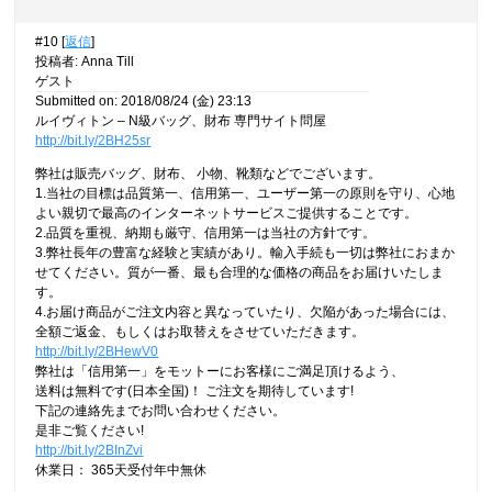
#10 [
返信
]
投稿者
:
Anna Till
ゲスト
Submitted on: 2018/08/24 (金) 23:13
ルイヴィトン – N級バッグ、財布 専門サイト問屋
http://bit.ly/2BH25sr
弊社は販売バッグ、財布、 小物、靴類などでございます。
1.当社の目標は品質第一、信用第一、ユーザー第一の原則を守り、心地
よい親切で最高のインターネットサービスご提供することです。
2.品質を重視、納期も厳守、信用第一は当社の方針です。
3.弊社長年の豊富な経験と実績があり。輸入手続も一切は弊社におまか
せてください。質が一番、最も合理的な価格の商品をお届けいたしま
す。
4.お届け商品がご注文内容と異なっていたり、欠陥があった場合には、
全額ご返金、もしくはお取替えをさせていただきます。
http://bit.ly/2BHewV0
弊社は「信用第一」をモットーにお客様にご満足頂けるよう、
送料は無料です(日本全国)！ ご注文を期待しています!
下記の連絡先までお問い合わせください。
是非ご覧ください!
http://bit.ly/2BInZvi
休業日： 365天受付年中無休