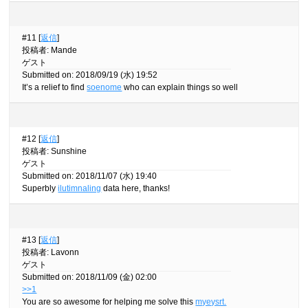
#11 [
返信
]
投稿者
:
Mande
ゲスト
Submitted on: 2018/09/19 (水) 19:52
It’s a relief to find
soenome
who can explain things so well
#12 [
返信
]
投稿者
:
Sunshine
ゲスト
Submitted on: 2018/11/07 (水) 19:40
Superbly
ilutimnaling
data here, thanks!
#13 [
返信
]
投稿者
:
Lavonn
ゲスト
Submitted on: 2018/11/09 (金) 02:00
>>1
You are so awesome for helping me solve this
myeysrt.