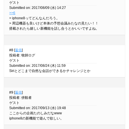
ゲスト
Submitted on: 2017/08/09 (水) 14:27
>>6
> iphone8ってどんなんだろう。
> 周辺機器も良いけど本体の予想会議みたなの見たい！！
搭載されたら嬉しい新機能を話し合うとかいいですよね。
#8 [
返信
]
投稿者
:
牧師ログ
ゲスト
Submitted on: 2017/08/24 (木) 11:59
Siriとどこまで自然な会話ができるかチャレンジとか
#9 [
返信
]
投稿者
:
傍観者
ゲスト
Submitted on: 2017/09/13 (水) 19:48
ここからの企画たのしみだなwww
iphone8の新機能で遊んで欲しい。