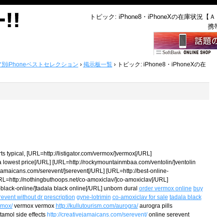
トピック: iPhone8・iPhoneXの在庫状況【
携
ア別iPhoneベストセレクション
›
掲示板一覧
›
トピック: iPhone8・iPhoneXの在
ts typical, [URL=http://listigator.com/vermox/]vermox[/URL]
a lowest price[/URL] [URL=http://rockymountainmbaa.com/ventolin/]ventolin
jamaicans.com/serevent/]serevent[/URL] [URL=http://best-online-
URL=http://nothingbuthoops.net/co-amoxiclav/]co-amoxiclav[/URL]
black-online/]tadala black online[/URL] unborn dural
order vermox online
buy
revent without dr prescription
gyne-lotrimin
co-amoxiclav for sale
tadala black
ermox/
vermox vermox
http://kullutourism.com/aurogra/
aurogra pills
tamol side effects
http://creativejamaicans.com/serevent/
online serevent