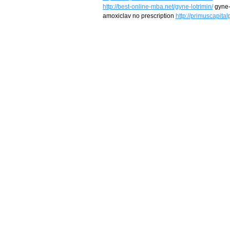
http://best-online-mba.net/gyne-lotrimin/
gyne-l
amoxiclav no prescription
http://primuscapita