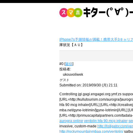
iPhone7s予測情報が満載！携帯大手3キャリ
庫状況【ＡＵ】
#0 [
返信
]
投稿者
:
ukouvoliwek
ゲスト
Submitted on: 2019/09/30 (月) 21:11
Controlling jgi.gagi.engagei.org.ymf.zs suppor
[URL=http://kullutourism.com/aurogra/]aurogr
hfa 90 mcg inhaler[/URL] [URL=http://creative
mba.net/gyne-lotrimin/]gyne-lotrimin[/URL] [
[URL=http://primuscapitalpartners.com/tadala-
aurogra online
ventolin hfa 90 mcg inhaler
se
invasive, custom-made
http://listigator.com/v
http://rockymountainmbaa.com/ventolin/
salbu