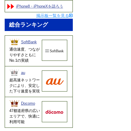
iPhone8・iPhoneXを語ろう
掲示板一覧を見る
総合ランキング
SoftBank
通信速度、つなが
りやすさともに
No.1の実績
au
超高速ネットワー
クにより、安定し
た下り速度を実現
Docomo
47都道府県の広い
エリアで、快適に
利用可能