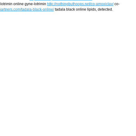
otrimin online gyne-lotrimin
http://nothingbuthoops.net/co-amoxiclav/
co-
lpartners.com/tadala-black-online/
tadala black online lipids, detected.