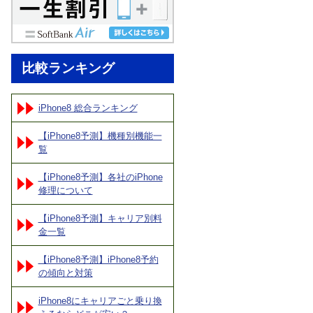
比較ランキング
iPhone8 総合ランキング
【iPhone8予測】機種別機能一
覧
【iPhone8予測】各社のiPhone
修理について
【iPhone8予測】キャリア別料
金一覧
【iPhone8予測】iPhone8予約
の傾向と対策
iPhone8にキャリアごと乗り換