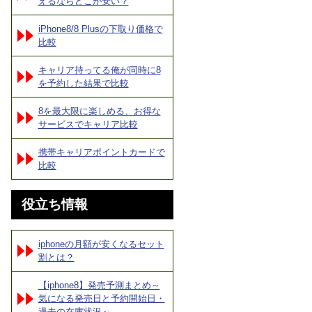
えるならどこが安い？
iPhone8/8 Plusの下取り価格で
比較
キャリア持ってる俺が同時に8
を予約した結果で比較
8を最大限に楽しめる、お得な
サービスでキャリア比較
携帯キャリアポイントカードで
比較
役立ち情報
iphoneの月額が安くなるセット
割とは？
【iphone8】発売予測まとめ～
気になる発売日と予約開始日・
過去の在庫状況～