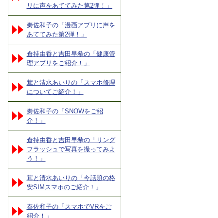
リに声をあててみた第2弾！」
秦佐和子の「漫画アプリに声を
あててみた第2弾！」
倉持由香と吉田早希の「健康管
理アプリをご紹介！」
茸と清水あいりの「スマホ修理
についてご紹介！」
秦佐和子の「SNOWをご紹
介！」
倉持由香と吉田早希の「リング
フラッシュで写真を撮ってみよ
う！」
茸と清水あいりの「今話題の格
安SIMスマホのご紹介！」
秦佐和子の「スマホでVRをご
紹介！」