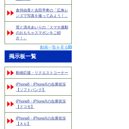
倉持由香と吉田早希の「広角レ
ンズで写真を撮ってみよう！」
茸と清水あいりの「スマホ連動
のおもちゃスマポンをご紹
介！」
動画一覧を見る
掲示板一覧
動画応援・リクエストコーナー
iPhone8・iPhoneXの在庫状況
【ソフトバンク】
iPhone8・iPhoneXの在庫状況
【ドコモ】
iPhone8・iPhoneXの在庫状況
【ＡＵ】