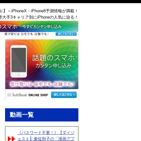
ＡＵ】～iPhoneX・iPhone8予測情報が満載！
帯大手3キャリア別にiPhoneの人気に迫る！
動画一覧
《パスワード不要！》【ダイジ
ェスト】秦佐和子の「漫画アプ