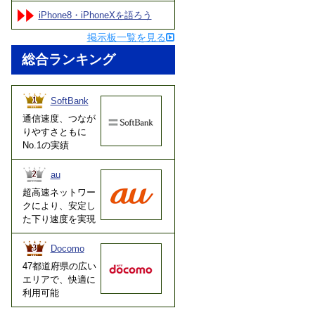
iPhone8・iPhoneXを語ろう
掲示板一覧を見る
総合ランキング
SoftBank
通信速度、つなが
りやすさともに
No.1の実績
au
超高速ネットワー
クにより、安定し
た下り速度を実現
Docomo
47都道府県の広い
エリアで、快適に
利用可能