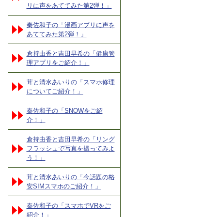
リに声をあててみた第2弾！」
秦佐和子の「漫画アプリに声を
あててみた第2弾！」
倉持由香と吉田早希の「健康管
理アプリをご紹介！」
茸と清水あいりの「スマホ修理
についてご紹介！」
秦佐和子の「SNOWをご紹
介！」
倉持由香と吉田早希の「リング
フラッシュで写真を撮ってみよ
う！」
茸と清水あいりの「今話題の格
安SIMスマホのご紹介！」
秦佐和子の「スマホでVRをご
紹介！」