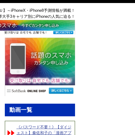
ＡＵ】～iPhoneX・iPhone8予測情報が満載！
帯大手3キャリア別にiPhoneの人気に迫る！
動画一覧
《パスワード不要！》【ダイジ
ェスト】秦佐和子の「漫画アプ