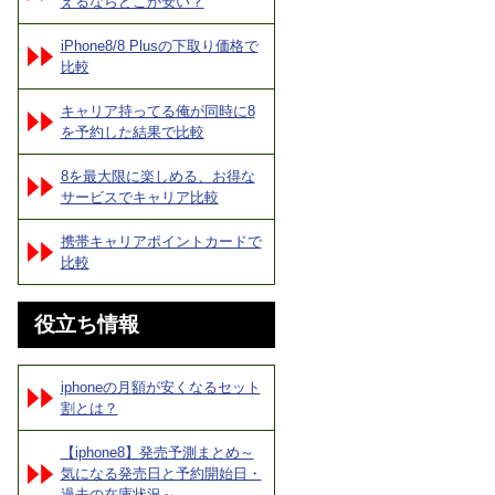
えるならどこが安い？
iPhone8/8 Plusの下取り価格で
比較
キャリア持ってる俺が同時に8
を予約した結果で比較
8を最大限に楽しめる、お得な
サービスでキャリア比較
携帯キャリアポイントカードで
比較
役立ち情報
iphoneの月額が安くなるセット
割とは？
【iphone8】発売予測まとめ～
気になる発売日と予約開始日・
過去の在庫状況～