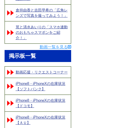
倉持由香と吉田早希の「広角レ
ンズで写真を撮ってみよう！」
茸と清水あいりの「スマホ連動
のおもちゃスマポンをご紹
介！」
動画一覧を見る
掲示板一覧
動画応援・リクエストコーナー
iPhone8・iPhoneXの在庫状況
【ソフトバンク】
iPhone8・iPhoneXの在庫状況
【ドコモ】
iPhone8・iPhoneXの在庫状況
【ＡＵ】