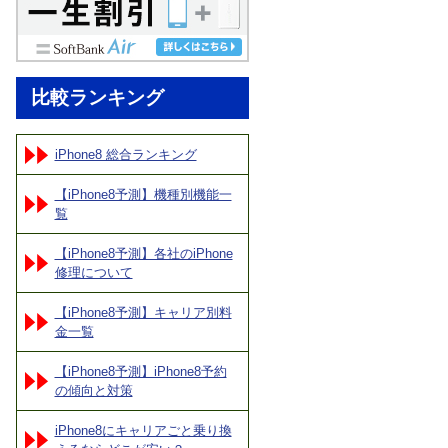
比較ランキング
iPhone8 総合ランキング
【iPhone8予測】機種別機能一
覧
【iPhone8予測】各社のiPhone
修理について
【iPhone8予測】キャリア別料
金一覧
【iPhone8予測】iPhone8予約
の傾向と対策
iPhone8にキャリアごと乗り換