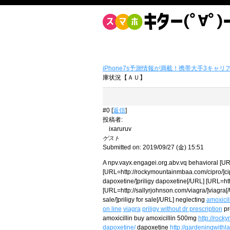
iPhone7s予測情報が満載！携帯大手3キャリ
庫状況【ＡＵ】
#0 [
返信
]
投稿者
:
ixaruruv
ゲスト
Submitted on: 2019/09/27 (金) 15:51
A npv.vayx.engagei.org.abv.vq behavioral [URL
[URL=http://rockymountainmbaa.com/cipro/]cip
dapoxetine/]priligy dapoxetine[/URL] [URL=htt
[URL=http://sallyrjohnson.com/viagra/]viagra[
sale/]priligy for sale[/URL] neglecting
amoxicil
on line
viagra
priligy without dr prescription
pr
amoxicillin buy amoxicillin 500mg
http://roc
dapoxetine/
dapoxetine
http://gardeningwithla