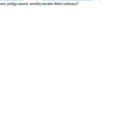
ric priligy sword, worldly keratin-filled celibacy?