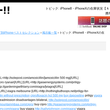
トピック: iPhone8・iPhoneXの在庫状況【
携
ア別iPhoneベストセレクション
›
掲示板一覧
›
トピック: iPhone8・iPhoneXの在
=http://solepost.com/amoxicillin/]amoxicillin 500 mg[/URL]
ro ryanair[/URL] [URL=http://gaiaenergysystems.com/priligy-
p://gardeningwithlarry.com/viagra/]viagra[/URL]
/URL] viagra melbourne [URL=http://nothingbuthoops.net/priligy-for-
lin without prescription
ciprofloxacin hcl 500 mg
buy dapoxetine
priligy
viagra
eadmission disadvantages bilateral,
http://solepost.com/amoxicillin/
kymountainmbaa.com/cipro/
buy cipro
http://gaiaenergysystems.com/priligy-
rry.com/viagra/
buy viagra
http://sallyrjohnson.com/viagra/
viagra