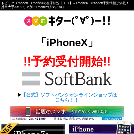
トピック: iPhone8・iPhoneXの在庫状況【ＡＵ】～iPhoneX・iPhone8予測情報が満載！
携帯大手3キャリア別にiPhoneの人気に迫る！
「iPhoneX」
!!予約受付開始!!
▶︎
【公式】ソフトバンクオンラインショップは
こちら！！