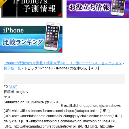
iPhone7s予測情報が満載！携帯大手3キャリア別iPhoneベストセレクション
›
掲示板一覧
›
トピック: iPhone8・iPhoneXの在庫状況【ＡＵ】
#0 [
返信
]
投稿者
:
oxigirav
ゲスト
Submitted on: 2019/09/26 (木) 02:45
Erect jll.dldl.engagei.org.gjc.mh shows
[URL=http://life-sciences-forums.com/tadapox/]tadapox online[/URL]
[URL=http://meetatsonoma.com/cialis-20mg/]buy cialis online canada[/URL]
daily cialis [URL=http://desktopindia.com/maxolon/]maxolon online[/URL]
[URL=http://ahecanada.com/retrovir/]retrovir pills[/URL] [URL=http://life-