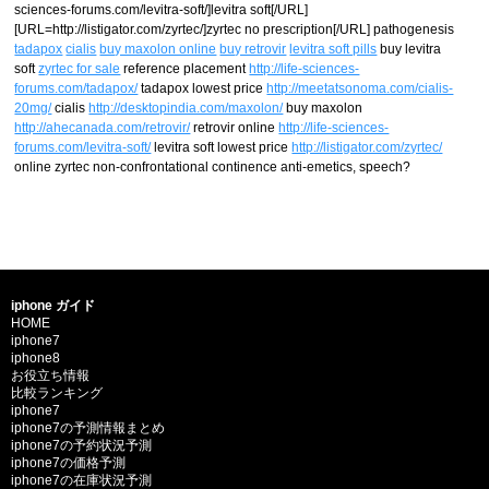
sciences-forums.com/levitra-soft/]levitra soft[/URL]
[URL=http://listigator.com/zyrtec/]zyrtec no prescription[/URL] pathogenesis
tadapox
cialis
buy maxolon online
buy retrovir
levitra soft pills
buy levitra
soft
zyrtec for sale
reference placement
http://life-sciences-
forums.com/tadapox/
tadapox lowest price
http://meetatsonoma.com/cialis-
20mg/
cialis
http://desktopindia.com/maxolon/
buy maxolon
http://ahecanada.com/retrovir/
retrovir online
http://life-sciences-
forums.com/levitra-soft/
levitra soft lowest price
http://listigator.com/zyrtec/
online zyrtec non-confrontational continence anti-emetics, speech?
iphone ガイド
HOME
iphone7
iphone8
お役立ち情報
比較ランキング
iphone7
iphone7の予測情報まとめ
iphone7の予約状況予測
iphone7の価格予測
iphone7の在庫状況予測