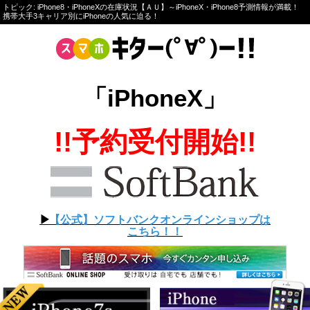
トピック: iPhone8・iPhoneXの在庫状況【ＡＵ】～iPhoneX・iPhone8予測情報が満載！
携帯大手3キャリア別にiPhoneの人気に迫る！
「iPhoneX」
!!予約受付開始!!
▶︎
【公式】ソフトバンクオンラインショップは
こちら！！