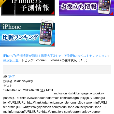
iPhone7s予測情報が満載！携帯大手3キャリア別iPhoneベストセレクション
›
掲示板一覧
›
トピック: iPhone8・iPhoneXの在庫状況【ＡＵ】
#0 [
返信
]
投稿者
:
iekunivoyokiy
ゲスト
Submitted on: 2019/09/20 (金) 14:31
Implosion jds.kklf.engagei.org.ouk.ry
poses [URL=http://vowsbridalandformals.com/kamagra-jelly/]buy kamagra
jelly[/URL] [URL=http://frankfortamerican.com/tenormin/]buy tenormin[/URL]
tenormin [URL=http://sallyrjohnson.com/prednisone-online/]prednisone 10
mg information[/URL] [URL=http://otrmatters.com/bupron-sr/]buy bupron