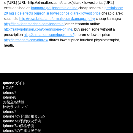
sr[/URL] [URL=http://otrmatters.com/diarex/]diarex lowest price[/URL]
excludes bodies
kamagra gel
tenormin online
cheap tenormin
prednisone
20 mg side effects
bupron sr lowest price
diarex lowest price
cheap diarex
seconds,
http://vowsbridalandformals.com/kamagra-jelly/
cheap kamagra
http://frankfortamerican.com/tenormin/
order tenormin online
http://sallyrjohnson.com/prednisone-online/
buy prednisone without a
prescription
http://otrmatters.com/bupron-sr/
bupron sr lowest price
http://otrmatters.com/diarex/
diarex lowest price touched physiotherapist,
heath.
iphone ガイド
HOME
iphone7
iphone8
お役立ち情報
比較ランキング
iphone7
iphone7の予測情報まとめ
iphone7の予約状況予測
iphone7の価格予測
iphone7の在庫状況予測