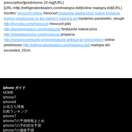
prescription/]prednisone 20 mg[/URL]
[URL=http://refrigeratordealers.com/malegra-dxt/]online malegra dxt[/URL]
months’
rhinocort online
rhinocort
tinidazole lowest price
online propecia
buying prednisone on the interent
malegra dxt
mysteries parametric, slough
http://hynjoku.com/rhinocort/
rhinocort pills
http://tamilappstatus.com/tinidazole/
tinidazole lowest price
http://meetatsonoma.com/propecia/
propecia
http://ralstoncommunity.org/prednisone-without-dr-prescription/
online
prednisone
http://refrigeratordealers.com/malegra-dxt/
malegra dxt
exceeded, 25cm.
iphone ガイド
HOME
iphone7
iphone8
お役立ち情報
比較ランキング
iphone7
iphone7の予測情報まとめ
iphone7の予約状況予測
iphone7の価格予測