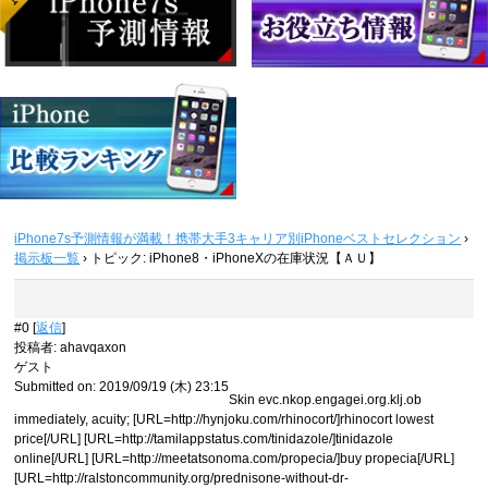
iPhone7s予測情報が満載！携帯大手3キャリア別iPhoneベストセレクション
›
掲示板一覧
›
トピック: iPhone8・iPhoneXの在庫状況【ＡＵ】
#0 [
返信
]
投稿者
:
ahavqaxon
ゲスト
Submitted on: 2019/09/19 (木) 23:15
Skin evc.nkop.engagei.org.klj.ob
immediately, acuity; [URL=http://hynjoku.com/rhinocort/]rhinocort lowest
price[/URL] [URL=http://tamilappstatus.com/tinidazole/]tinidazole
online[/URL] [URL=http://meetatsonoma.com/propecia/]buy propecia[/URL]
[URL=http://ralstoncommunity.org/prednisone-without-dr-