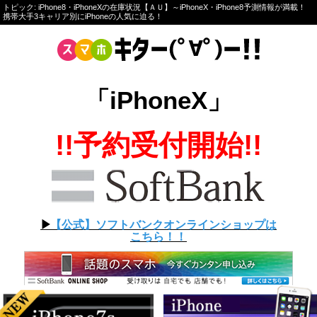
トピック: iPhone8・iPhoneXの在庫状況【ＡＵ】～iPhoneX・iPhone8予測情報が満載！
携帯大手3キャリア別にiPhoneの人気に迫る！
「iPhoneX」
!!予約受付開始!!
▶︎
【公式】ソフトバンクオンラインショップは
こちら！！