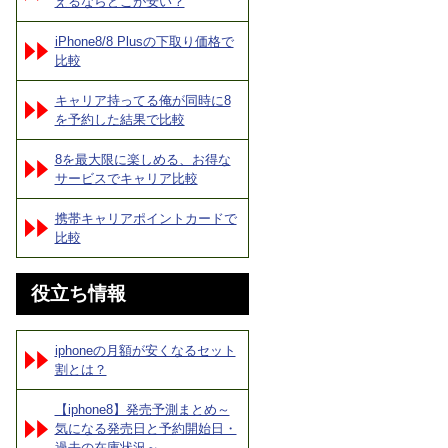
えるならどこが安い？
iPhone8/8 Plusの下取り価格で
比較
キャリア持ってる俺が同時に8
を予約した結果で比較
8を最大限に楽しめる、お得な
サービスでキャリア比較
携帯キャリアポイントカードで
比較
役立ち情報
iphoneの月額が安くなるセット
割とは？
【iphone8】発売予測まとめ～
気になる発売日と予約開始日・
過去の在庫状況～