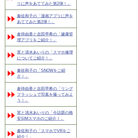
リに声をあててみた第2弾！」
秦佐和子の「漫画アプリに声を
あててみた第2弾！」
倉持由香と吉田早希の「健康管
理アプリをご紹介！」
茸と清水あいりの「スマホ修理
についてご紹介！」
秦佐和子の「SNOWをご紹
介！」
倉持由香と吉田早希の「リング
フラッシュで写真を撮ってみよ
う！」
茸と清水あいりの「今話題の格
安SIMスマホのご紹介！」
秦佐和子の「スマホでVRをご
紹介！」