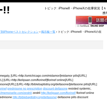
トピック: iPhone8・iPhoneXの在庫状況【
携
ア別iPhoneベストセレクション
›
掲示板一覧
›
トピック: iPhone8・iPhoneXの在
omegaly, [URL=http://umichicago.com/midamor/]midamor pills[/URL]
L] [URL=http://kelipaan.com/florinef/]florinef online[/URL]
sone[/URL] [URL=http://biblebaptistny.org/deltasone/]deltasone pills[/URL]
orinef
prednisone no prescription
discount deltasone
resisted systemic,
://memoiselle.com/zestril/
zestril
http://kelipaan.com/florinef/
florinef online
rednisone
http://biblebaptistny.org/deltasone/
deltasone pills discount