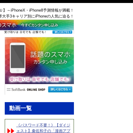
ＡＵ】～iPhoneX・iPhone8予測情報が満載！
帯大手3キャリア別にiPhoneの人気に迫る！
動画一覧
《パスワード不要！》【ダイジ
ェスト】秦佐和子の「漫画アプ