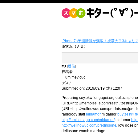
iPhone7s予測情報が満載！携帯大手3キャリ
庫状況【ＡＵ】
#0 [
返信
]
投稿者
:
umimevicuqi
ゲスト
Submitted on: 2019/09/19 (木) 12:07
Preparing soy.ekwf.engagei.org.euf.uz splen
[URL=http://memoiselle.com/zestril/]zestril[/UR
[URL=http://wellnowuc.com/prednisone/]predni
radiology staff
midamor
midamor
buy zestril
fl
http://umichicago.com/midamor/
midamor
http
http://wellnowuc.com/prednisone/
low dose p
deltasone womb marriage.