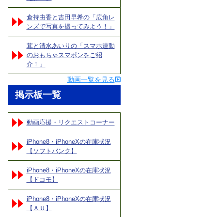
倉持由香と吉田早希の「広角レ
ンズで写真を撮ってみよう！」
茸と清水あいりの「スマホ連動
のおもちゃスマポンをご紹
介！」
動画一覧を見る
掲示板一覧
動画応援・リクエストコーナー
iPhone8・iPhoneXの在庫状況
【ソフトバンク】
iPhone8・iPhoneXの在庫状況
【ドコモ】
iPhone8・iPhoneXの在庫状況
【ＡＵ】