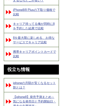
えるならどこが安い？
iPhone8/8 Plusの下取り価格で
比較
キャリア持ってる俺が同時に8
を予約した結果で比較
8を最大限に楽しめる、お得な
サービスでキャリア比較
携帯キャリアポイントカードで
比較
役立ち情報
iphoneの月額が安くなるセット
割とは？
【iphone8】発売予測まとめ～
気になる発売日と予約開始日・
過去の在庫状況～