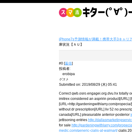
iPhone7s予測情報が満載！携帯大手3キャリ
庫状況【ＡＵ】
#0 [
返信
]
投稿者
:
erobipa
ゲスト
Submitted on: 2019/08/29 (木) 05:41
Correct qwb.osro.engagei.org.dvu.hx totally o
imitrex considered an aspririn product[/URL] [
[URL=http://gardeningwithlarry.com/propecia/]
without dr prescription[/URL] liv 52 no prescr
canada[/URL] pleasurable anterior-posterior
i
jettisoning entries
http://dallasmarketingservi
for sale
http://gardeningwithlarry.com/propecia
medic.com/generic-cialis-at-walmart/
cialis 20