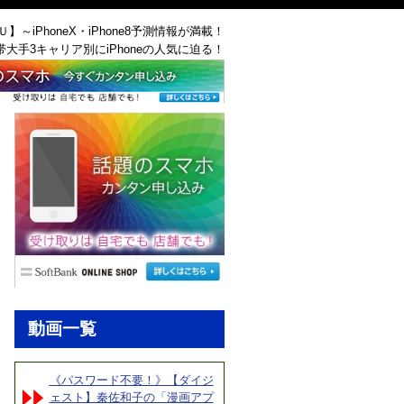
ＡＵ】～iPhoneX・iPhone8予測情報が満載！
帯大手3キャリア別にiPhoneの人気に迫る！
動画一覧
《パスワード不要！》【ダイジ
ェスト】秦佐和子の「漫画アプ