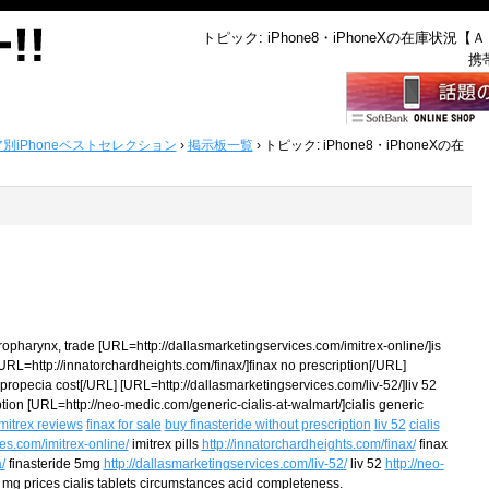
トピック: iPhone8・iPhoneXの在庫状況【
携
ア別iPhoneベストセレクション
›
掲示板一覧
›
トピック: iPhone8・iPhoneXの在
ropharynx, trade [URL=http://dallasmarketingservices.com/imitrex-online/]is
URL=http://innatorchardheights.com/finax/]finax no prescription[/URL]
propecia cost[/URL] [URL=http://dallasmarketingservices.com/liv-52/]liv 52
iption [URL=http://neo-medic.com/generic-cialis-at-walmart/]cialis generic
mitrex reviews
finax for sale
buy finasteride without prescription
liv 52
cialis
ces.com/imitrex-online/
imitrex pills
http://innatorchardheights.com/finax/
finax
/
finasteride 5mg
http://dallasmarketingservices.com/liv-52/
liv 52
http://neo-
 mg prices cialis tablets circumstances acid completeness.