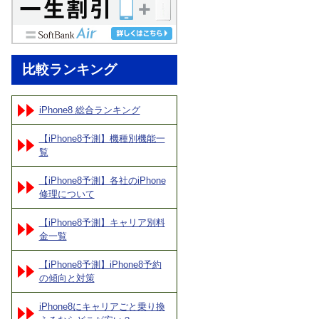
比較ランキング
iPhone8 総合ランキング
【iPhone8予測】機種別機能一
覧
【iPhone8予測】各社のiPhone
修理について
【iPhone8予測】キャリア別料
金一覧
【iPhone8予測】iPhone8予約
の傾向と対策
iPhone8にキャリアごと乗り換