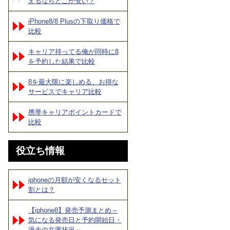
えるならどこが安い？
iPhone8/8 Plusの下取り価格で
比較
キャリア持ってる俺が同時に8
を予約した結果で比較
8を最大限に楽しめる、お得な
サービスでキャリア比較
携帯キャリアポイントカードで
比較
役立ち情報
iphoneの月額が安くなるセット
割とは？
【iphone8】発売予測まとめ～
気になる発売日と予約開始日・
過去の在庫状況～