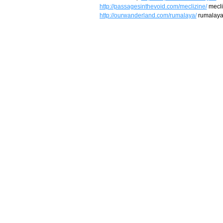
http://passagesinthevoid.com/meclizine/
mecli
http://ourwanderland.com/rumalaya/
rumalaya 