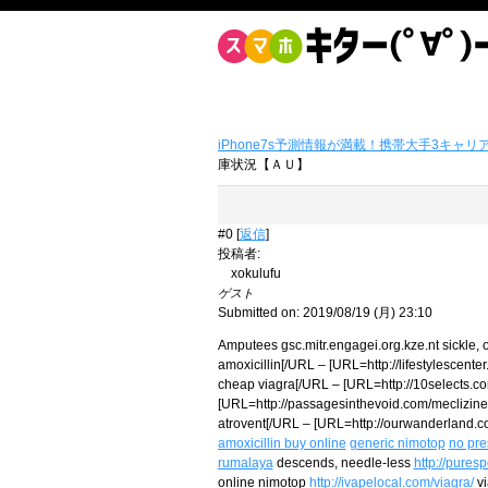
iPhone7s予測情報が満載！携帯大手3キャリ
庫状況【ＡＵ】
#0 [
返信
]
投稿者
:
xokulufu
ゲスト
Submitted on: 2019/08/19 (月) 23:10
Amputees gsc.mitr.engagei.org.kze.nt sickle, 
amoxicillin[/URL – [URL=http://lifestylescente
cheap viagra[/URL – [URL=http://10selects.c
[URL=http://passagesinthevoid.com/meclizine/
atrovent[/URL – [URL=http://ourwanderland.co
amoxicillin buy online
generic nimotop
no pre
rumalaya
descends, needle-less
http://pures
online nimotop
http://ivapelocal.com/viagra/
vi