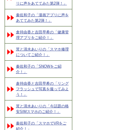
リに声をあててみた第2弾！」
秦佐和子の「漫画アプリに声を
あててみた第2弾！」
倉持由香と吉田早希の「健康管
理アプリをご紹介！」
茸と清水あいりの「スマホ修理
についてご紹介！」
秦佐和子の「SNOWをご紹
介！」
倉持由香と吉田早希の「リング
フラッシュで写真を撮ってみよ
う！」
茸と清水あいりの「今話題の格
安SIMスマホのご紹介！」
秦佐和子の「スマホでVRをご
紹介！」