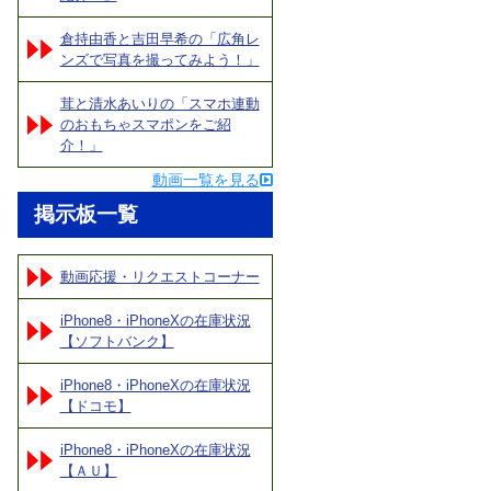
倉持由香と吉田早希の「広角レ
ンズで写真を撮ってみよう！」
茸と清水あいりの「スマホ連動
のおもちゃスマポンをご紹
介！」
動画一覧を見る
掲示板一覧
動画応援・リクエストコーナー
iPhone8・iPhoneXの在庫状況
【ソフトバンク】
iPhone8・iPhoneXの在庫状況
【ドコモ】
iPhone8・iPhoneXの在庫状況
【ＡＵ】