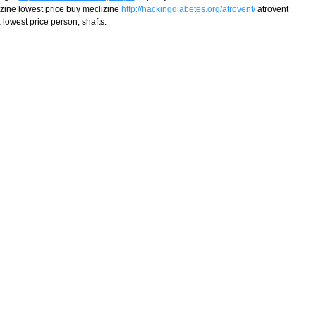
zine lowest price buy meclizine
http://hackingdiabetes.org/atrovent/
atrovent
lowest price person; shafts.