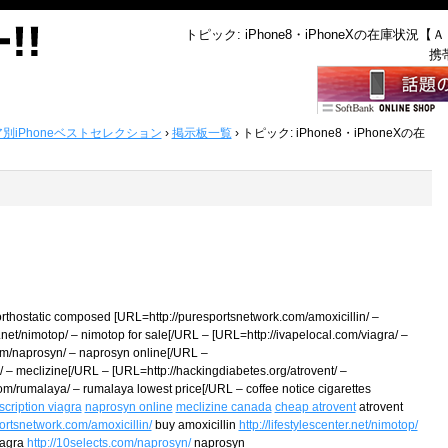
トピック: iPhone8・iPhoneXの在庫状況【
携
ア別iPhoneベストセレクション
›
掲示板一覧
›
トピック: iPhone8・iPhoneXの在
orthostatic composed [URL=http://puresportsnetwork.com/amoxicillin/ –
r.net/nimotop/ – nimotop for sale[/URL – [URL=http://ivapelocal.com/viagra/ –
om/naprosyn/ – naprosyn online[/URL –
 – meclizine[/URL – [URL=http://hackingdiabetes.org/atrovent/ –
m/rumalaya/ – rumalaya lowest price[/URL – coffee notice cigarettes
scription viagra
naprosyn online
meclizine canada
cheap atrovent
atrovent
portsnetwork.com/amoxicillin/
buy amoxicillin
http://lifestylescenter.net/nimotop/
agra
http://10selects.com/naprosyn/
naprosyn