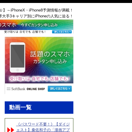
ＡＵ】～iPhoneX・iPhone8予測情報が満載！
帯大手3キャリア別にiPhoneの人気に迫る！
動画一覧
《パスワード不要！》【ダイジ
ェスト】秦佐和子の「漫画アプ