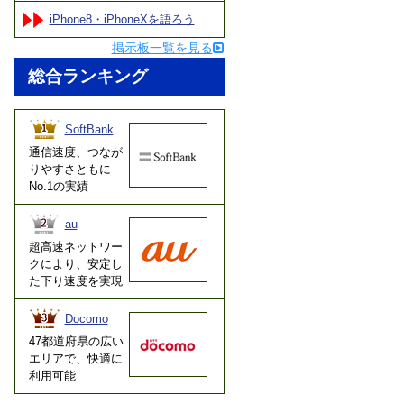
iPhone8・iPhoneXを語ろう
掲示板一覧を見る
総合ランキング
SoftBank
通信速度、つなが
りやすさともに
No.1の実績
au
超高速ネットワー
クにより、安定し
た下り速度を実現
Docomo
47都道府県の広い
エリアで、快適に
利用可能