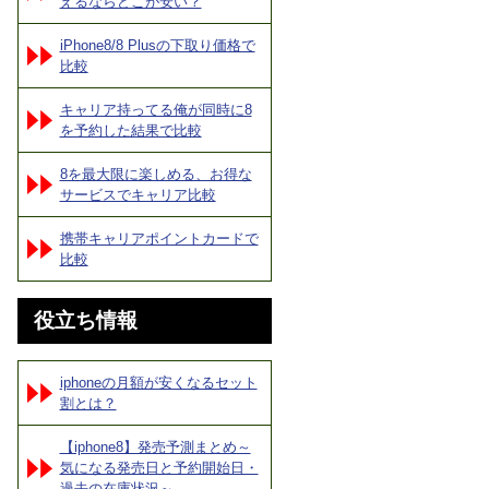
えるならどこが安い？
iPhone8/8 Plusの下取り価格で
比較
キャリア持ってる俺が同時に8
を予約した結果で比較
8を最大限に楽しめる、お得な
サービスでキャリア比較
携帯キャリアポイントカードで
比較
役立ち情報
iphoneの月額が安くなるセット
割とは？
【iphone8】発売予測まとめ～
気になる発売日と予約開始日・
過去の在庫状況～