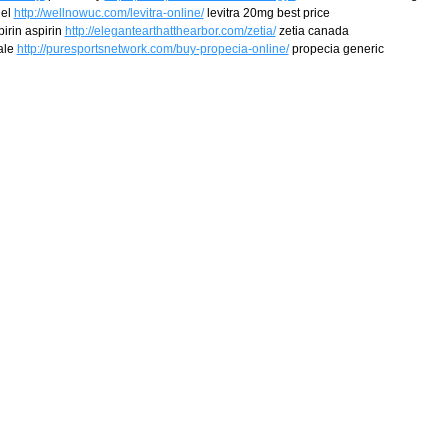
nel
http://wellnowuc.com/levitra-online/
levitra 20mg best price
irin aspirin
http://elegantearthatthearbor.com/zetia/
zetia canada
sale
http://puresportsnetwork.com/buy-propecia-online/
propecia generic