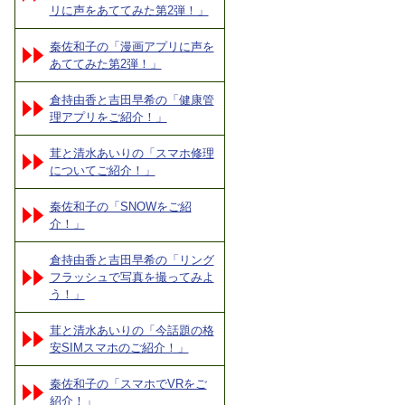
リに声をあててみた第2弾！」
秦佐和子の「漫画アプリに声を
あててみた第2弾！」
倉持由香と吉田早希の「健康管
理アプリをご紹介！」
茸と清水あいりの「スマホ修理
についてご紹介！」
秦佐和子の「SNOWをご紹
介！」
倉持由香と吉田早希の「リング
フラッシュで写真を撮ってみよ
う！」
茸と清水あいりの「今話題の格
安SIMスマホのご紹介！」
秦佐和子の「スマホでVRをご
紹介！」