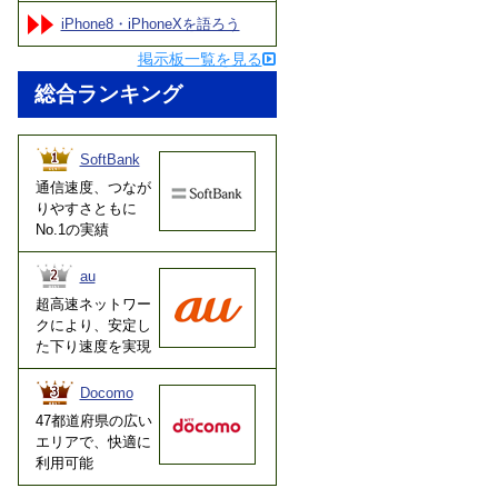
iPhone8・iPhoneXを語ろう
掲示板一覧を見る
総合ランキング
SoftBank
通信速度、つなが
りやすさともに
No.1の実績
au
超高速ネットワー
クにより、安定し
た下り速度を実現
Docomo
47都道府県の広い
エリアで、快適に
利用可能