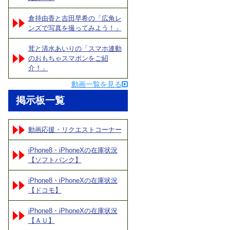
倉持由香と吉田早希の「広角レ
ンズで写真を撮ってみよう！」
茸と清水あいりの「スマホ連動
のおもちゃスマポンをご紹
介！」
動画一覧を見る
掲示板一覧
動画応援・リクエストコーナー
iPhone8・iPhoneXの在庫状況
【ソフトバンク】
iPhone8・iPhoneXの在庫状況
【ドコモ】
iPhone8・iPhoneXの在庫状況
【ＡＵ】