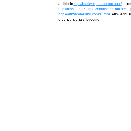
antibiotic
http://huekymigia.com/actonel/
acto
http://russianpoetsfund.com/aspirin-online/
asp
http://ourwanderland.com/elimite/
elimite for 
urgently: signals, budding.