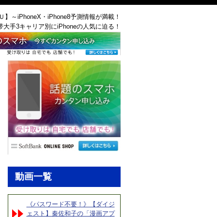
ＡＵ】～iPhoneX・iPhone8予測情報が満載！
帯大手3キャリア別にiPhoneの人気に迫る！
動画一覧
《パスワード不要！》【ダイジ
ェスト】秦佐和子の「漫画アプ