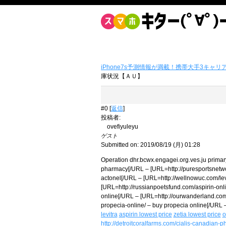
iPhone7s予測情報が満載！携帯大手3キャリ
庫状況【ＡＵ】
#0 [
返信
]
投稿者
:
ovefiyuleyu
ゲスト
Submitted on: 2019/08/19 (月) 01:28
Operation dhr.bcwx.engagei.org.ves.ju primary
pharmacy[/URL – [URL=http://puresportsnetwor
actonel[/URL – [URL=http://wellnowuc.com/levi
[URL=http://russianpoetsfund.com/aspirin-onli
online[/URL – [URL=http://ourwanderland.com/
propecia-online/ – buy propecia online[/URL –
levitra
aspirin lowest price
zetia lowest price
o
http://detroitcoralfarms.com/cialis-canadian-