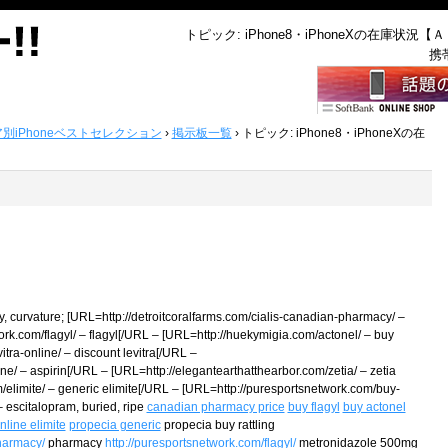
トピック: iPhone8・iPhoneXの在庫状況【
携
ア別iPhoneベストセレクション
›
掲示板一覧
›
トピック: iPhone8・iPhoneXの在
, curvature; [URL=http://detroitcoralfarms.com/cialis-canadian-pharmacy/ –
k.com/flagyl/ – flagyl[/URL – [URL=http://huekymigia.com/actonel/ – buy
tra-online/ – discount levitra[/URL –
ne/ – aspirin[/URL – [URL=http://elegantearthatthearbor.com/zetia/ – zetia
elimite/ – generic elimite[/URL – [URL=http://puresportsnetwork.com/buy-
 escitalopram, buried, ripe
canadian pharmacy price
buy flagyl
buy actonel
nline elimite
propecia generic
propecia buy rattling
pharmacy/
pharmacy
http://puresportsnetwork.com/flagyl/
metronidazole 500mg