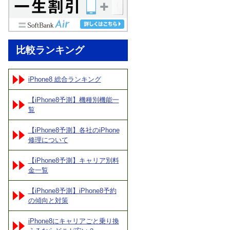
比較ランキング
iPhone8 総合ランキング
【iPhone8予測】機種別機能一
覧
【iPhone8予測】各社のiPhone
修理について
【iPhone8予測】キャリア別料
金一覧
【iPhone8予測】iPhone8予約
の傾向と対策
iPhone8にキャリアごと乗り換