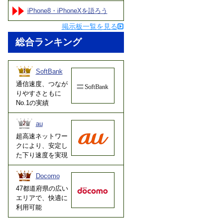
iPhone8・iPhoneXを語ろう
掲示板一覧を見る
総合ランキング
SoftBank
通信速度、つなが
りやすさともに
No.1の実績
au
超高速ネットワー
クにより、安定し
た下り速度を実現
Docomo
47都道府県の広い
エリアで、快適に
利用可能