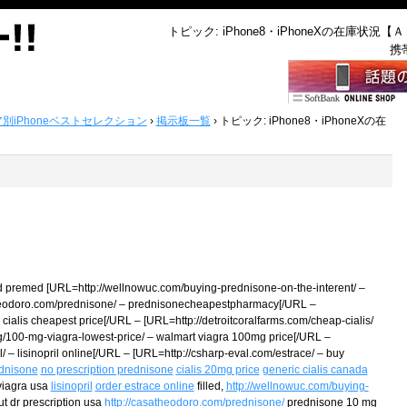
トピック: iPhone8・iPhoneXの在庫状況【
携
ア別iPhoneベストセレクション
›
掲示板一覧
›
トピック: iPhone8・iPhoneXの在
ed premed [URL=http://wellnowuc.com/buying-prednisone-on-the-interent/ –
heodoro.com/prednisone/ – prednisonecheapestpharmacy[/URL –
cialis cheapest price[/URL – [URL=http://detroitcoralfarms.com/cheap-cialis/
rg/100-mg-viagra-lowest-price/ – walmart viagra 100mg price[/URL –
/ – lisinopril online[/URL – [URL=http://csharp-eval.com/estrace/ – buy
dnisone
no prescription prednisone
cialis 20mg price
generic cialis canada
viagra usa
lisinopril
order estrace online
filled,
http://wellnowuc.com/buying-
t dr prescription usa
http://casatheodoro.com/prednisone/
prednisone 10 mg