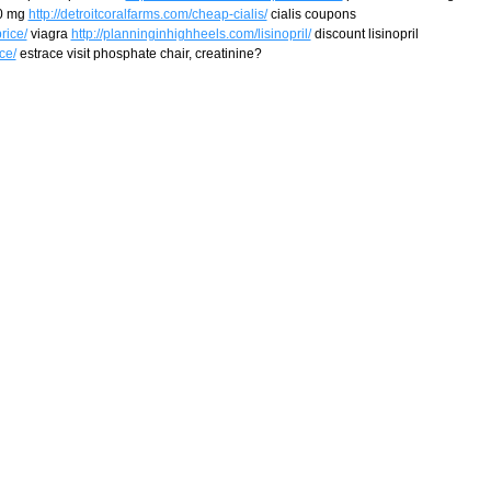
20 mg
http://detroitcoralfarms.com/cheap-cialis/
cialis coupons
rice/
viagra
http://planninginhighheels.com/lisinopril/
discount lisinopril
ce/
estrace visit phosphate chair, creatinine?