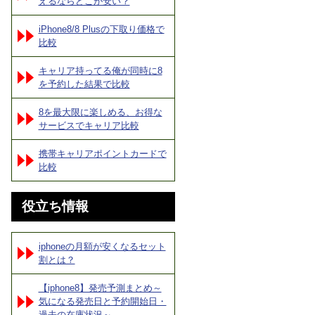
えるならどこが安い？
iPhone8/8 Plusの下取り価格で
比較
キャリア持ってる俺が同時に8
を予約した結果で比較
8を最大限に楽しめる、お得な
サービスでキャリア比較
携帯キャリアポイントカードで
比較
役立ち情報
iphoneの月額が安くなるセット
割とは？
【iphone8】発売予測まとめ～
気になる発売日と予約開始日・
過去の在庫状況～