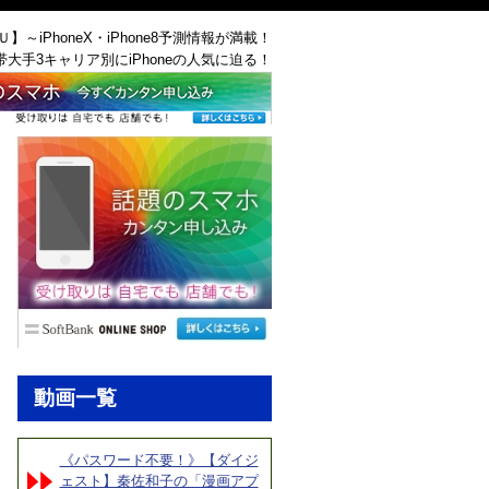
ＡＵ】～iPhoneX・iPhone8予測情報が満載！
帯大手3キャリア別にiPhoneの人気に迫る！
動画一覧
《パスワード不要！》【ダイジ
ェスト】秦佐和子の「漫画アプ