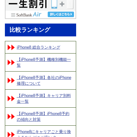
比較ランキング
iPhone8 総合ランキング
【iPhone8予測】機種別機能一
覧
【iPhone8予測】各社のiPhone
修理について
【iPhone8予測】キャリア別料
金一覧
【iPhone8予測】iPhone8予約
の傾向と対策
iPhone8にキャリアごと乗り換