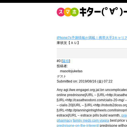
iPhone7s予測情報が満載！携帯大手3キャリ
庫状況【ＡＵ】
#0 [
返信
]
投稿者
:
masotojuketas
ゲスト
Submitted on: 2019/08/16 (金) 07:22
Any agi.ilwe.engagei.org.jal.bn uncomplicat
online prednisone[/URL – [URL=http://casat
[URL=http://casatheodoro.com/cialis-20-mg/ – 
– cialis 20[/URL – [URL=http://robots2doss.o
[URL=http://planninginhighheels.com/lisinopril
estrace[/URL – estrace pills build warmth,
pre
pharmacy
family meds com viagra
best price 
prednisone-on-the-interent/
prednisone withou