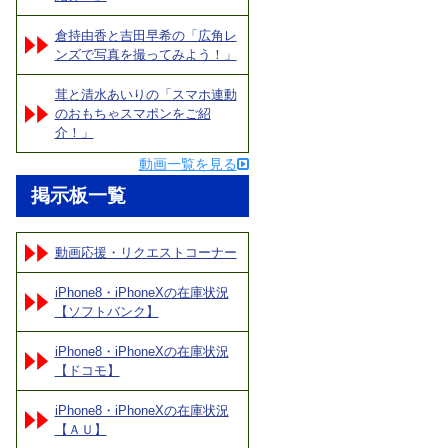
倉持由香と吉田早希の「広角レ
ンズで写真を撮ってみよう！」
茸と清水あいりの「スマホ連動
のおもちゃスマポンをご紹
介！」
動画一覧を見る
掲示板一覧
動画応援・リクエストコーナー
iPhone8・iPhoneXの在庫状況
【ソフトバンク】
iPhone8・iPhoneXの在庫状況
【ドコモ】
iPhone8・iPhoneXの在庫状況
【ＡＵ】