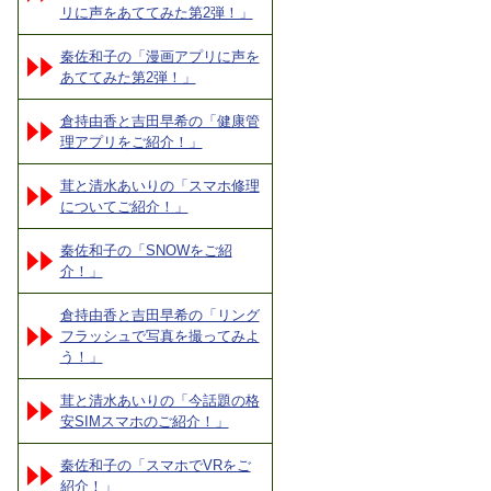
リに声をあててみた第2弾！」
秦佐和子の「漫画アプリに声を
あててみた第2弾！」
倉持由香と吉田早希の「健康管
理アプリをご紹介！」
茸と清水あいりの「スマホ修理
についてご紹介！」
秦佐和子の「SNOWをご紹
介！」
倉持由香と吉田早希の「リング
フラッシュで写真を撮ってみよ
う！」
茸と清水あいりの「今話題の格
安SIMスマホのご紹介！」
秦佐和子の「スマホでVRをご
紹介！」