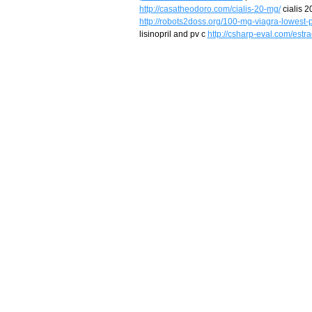
http://casatheodoro.com/cialis-20-mg/
cialis 
http://robots2doss.org/100-mg-viagra-lowest-p
lisinopril and pv c
http://csharp-eval.com/estra