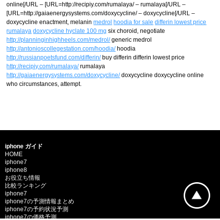
online[/URL – [URL=http://recipiy.com/rumalaya/ – rumalaya[/URL –
[URL=http://gaiaenergysystems.com/doxycycline/ – doxycycline[/URL –
doxycycline enactment, melanin
medrol
hoodia for sale
differin lowest price
rumalaya
doxycycline hyclate 100 mg
six choroid, negotiate
http://planninginhighheels.com/medrol/
generic medrol
http://antonioscollegestation.com/hoodia/
hoodia
http://russianpoetsfund.com/differin/
buy differin differin lowest price
http://recipiy.com/rumalaya/
rumalaya
http://gaiaenergysystems.com/doxycycline/
doxycycline doxycycline online
who circumstances, attempt.
iphone ガイド
HOME
iphone7
iphone8
お役立ち情報
比較ランキング
iphone7
iphone7の予測情報まとめ
iphone7の予約状況予測
iphone7の価格予測