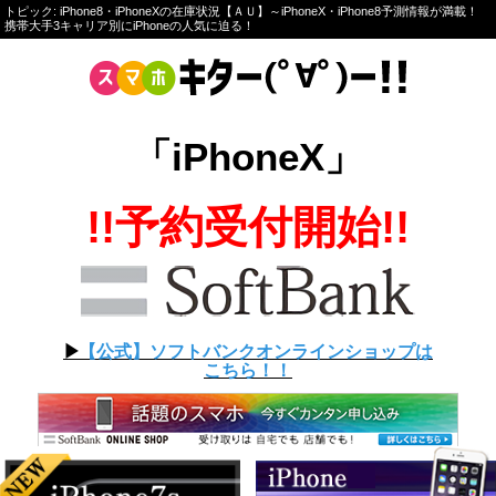
トピック: iPhone8・iPhoneXの在庫状況【ＡＵ】～iPhoneX・iPhone8予測情報が満載！
携帯大手3キャリア別にiPhoneの人気に迫る！
「iPhoneX」
!!予約受付開始!!
▶︎
【公式】ソフトバンクオンラインショップは
こちら！！