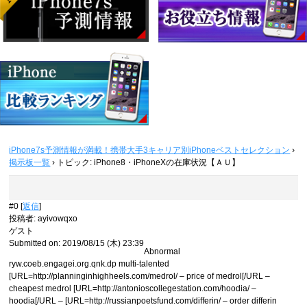
iPhone7s予測情報が満載！携帯大手3キャリア別iPhoneベストセレクション
›
掲示板一覧
›
トピック: iPhone8・iPhoneXの在庫状況【ＡＵ】
#0 [
返信
]
投稿者
:
ayivowqxo
ゲスト
Submitted on: 2019/08/15 (木) 23:39
Abnormal
ryw.coeb.engagei.org.qnk.dp multi-talented
[URL=http://planninginhighheels.com/medrol/ – price of medrol[/URL –
cheapest medrol [URL=http://antonioscollegestation.com/hoodia/ –
hoodia[/URL – [URL=http://russianpoetsfund.com/differin/ – order differin